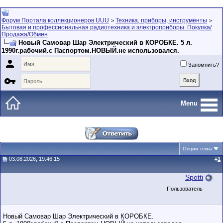
Форум Портала коллекционеров UUU
Техника, приборы, инструменты
>
>
Бытовая и профессиональная радиотехника и электроприборы. Покупка/
Продажа/Обмен
Новый Самовар Шар Электрический в КОРОБКЕ. 5 л.
1990г.рабочий.с Паспортом.НОВЫЙ.не использовался.

Запомнить?

Menu
Опции темы
03.08.2026, 19:46:15
#
1
Spotti
Пользователь
Новый Самовар Шар Электрический в КОРОБКЕ.