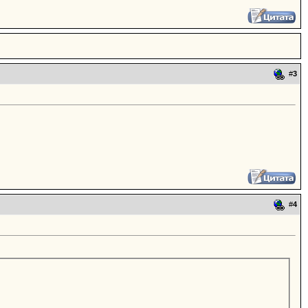
#
3
#
4