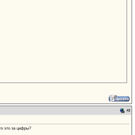
#
2
то это за цифры?