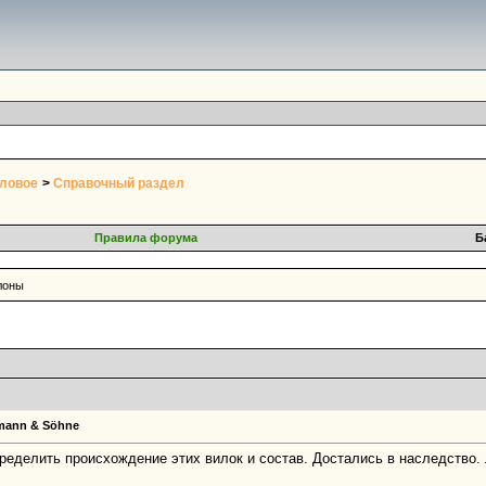
оловое
>
Справочный раздел
Правила форума
Б
алоны
kmann & Söhne
ределить происхождение этих вилок и состав. Достались в наследство. 