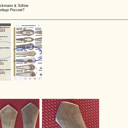
ruckmann & Söhne
ообще Россия?