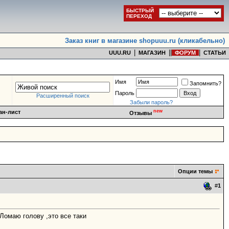
БЫСТРЫЙ
ПЕРЕХОД
Заказ книг в магазине shopuuu.ru (кликабельно)
|
|
|
|
UUU.RU
МАГАЗИН
ФОРУМ
СТАТЬИ
Имя
Запомнить?
Пароль
Расширенный поиск
Забыли пароль?
new
ан-лист
Отзывы
Опции темы
#
1
Ломаю голову ,это все таки