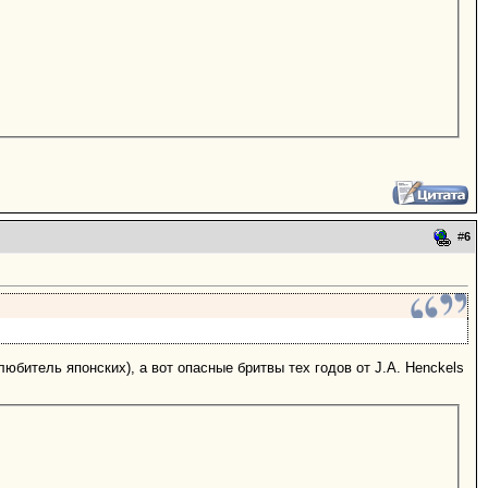
#
6
любитель японских), а вот опасные бритвы тех годов от J.A. Henckels