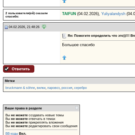
2 пользователя(ей) сказали
TAIFUN
(04.02.2026),
Yuliyalandysh
(04.0
cпасибо:
04.02.2026, 21:48:26
Re: Помогите определить что это))!!! 
Большое спасибо
Метки
bruckmann & söhne
,
вилки
,
паровоз
,
россия
,
серебро
Ваши права в разделе
Вы
не можете
создавать новые темы
Вы
не можете
отвечать в темах
Вы
не можете
прикреплять вложения
Вы
не можете
редактировать свои сообщения
BB коды
Вкл.