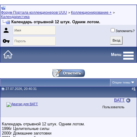
Форум Портала коллекционеров UUU
Коллекционирование +
>
>
Календаристика
Календарь отрывной 12 штук. Одним лотом.

Запомнить?

Menu
Опции темы
27.07.2026, 20:40:31
#
1
BATT
Пользователь
Календарь отрывной 12 штук. Одним лотом.
1996г Целительные силы
2000г Домашние заготовки