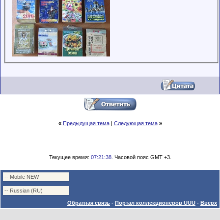
«
Предыдущая тема
|
Следующая тема
»
Текущее время:
07:21:38
. Часовой пояс GMT +3.
Обратная связь
-
Портал коллекционеров UUU
-
Вверх