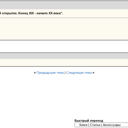
 открытке. Конец ХIХ - начало XX века".
«
Предыдущая тема
|
Следующая тема
»
Быстрый переход