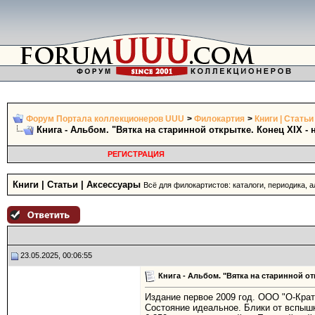
Форум Портала коллекционеров UUU
>
Филокартия
>
Книги | Стать
Книга - Альбом. "Вятка на старинной открытке. Конец ХIХ - 
РЕГИСТРАЦИЯ
Книги | Статьи | Аксессуары
Всё для филокартистов: каталоги, периодика, 
23.05.2025, 00:06:55
Книга - Альбом. "Вятка на старинной отк
Издание первое 2009 год. ООО "О-Кратк
Состояние идеальное. Блики от вспыш