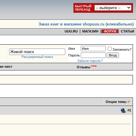
БЫСТРЫЙ
ПЕРЕХОД
Заказ книг в магазине shopuuu.ru (кликабельно)
|
|
|
|
UUU.RU
МАГАЗИН
ФОРУМ
СТАТЬИ
Имя
Запомнить?
Пароль
Расширенный поиск
Забыли пароль?
new
ан-лист
Отзывы
Опции темы
#
1