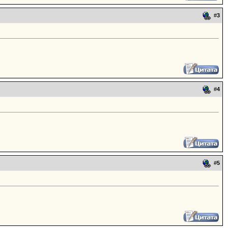
#
3
#
4
#
5