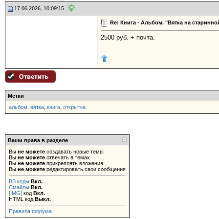
17.06.2026, 10:09:15
Re: Книга - Альбом. "Вятка на старинной
2500 руб. + почта.
Метки
альбом
,
вятка
,
книга
,
открытка
Ваши права в разделе
Вы
не можете
создавать новые темы
Вы
не можете
отвечать в темах
Вы
не можете
прикреплять вложения
Вы
не можете
редактировать свои сообщения
BB коды
Вкл.
Смайлы
Вкл.
[IMG]
код
Вкл.
HTML код
Выкл.
Правила форума