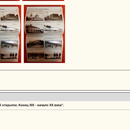
 открытке. Конец ХIХ - начало XX века".