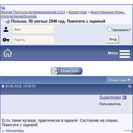
Форум Портала коллекционеров UUU
Бонистика
Иностранные боны :
>
>
определение/оценка
Польша. 50 злотых 1948 год. Помогите с оценкой

Запомнить?

Menu
Опции темы
30.05.2026, 19:55:55
#
1
Supermizer
Пользователь
Есть такая купюра, практически в идеале. Состояние на сканах.
Помогите с оценкой
Миниатюры