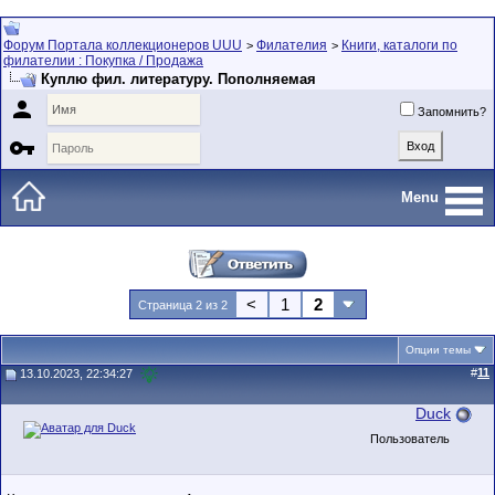
Форум Портала коллекционеров UUU
Филателия
Книги, каталоги по
>
>
филателии : Покупка / Продажа
Куплю фил. литературу. Пополняемая

Запомнить?

Menu
<
1
2
Страница 2 из 2
Опции темы
#
11
13.10.2023, 22:34:27
Duck
Пользователь