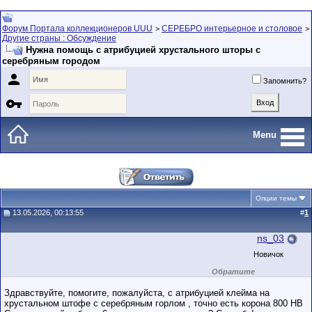
Форум Портала коллекционеров UUU
СЕРЕБРО интерьерное и столовое
>
>
Другие страны : Обсуждение
Нужна помощь с атрибуцией хрустального шторы с
серебряным городом

Запомнить?

Menu
Опции темы
13.05.2026, 00:13:55
#
1
ns_03
Новичок
Обратите
внимание на
маленький стаж
Здравствуйте, помогите, пожалуйста, с атрибуцией клейма на
пользователя на
хрустальном штофе с серебряным горлом , точно есть корона 800 НВ
этом форуме.