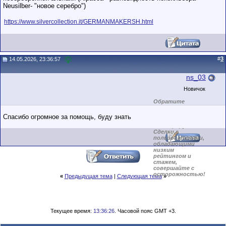
Neusilber- "новое серебро")
https://www.silvercollection.it/GERMANMAKERSH.html
#
3
14.05.2026, 23:36:57
ns_03
Новичок
Обратите
внимание на
маленький стаж
Спасибо огромное за помощь, буду знать
пользователя на
этом форуме.
Сделки с
пользователями,
обладающими
низким
рейтингом и
стажем,
совершайте с
осторожностью!
«
Предыдущая тема
|
Следующая тема
»
Текущее время:
13:36:26
. Часовой пояс GMT +3.