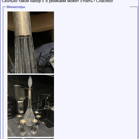
Сколько такой набор с 6 рюмками может стоить? Спасибо!
Сделки с
пользователями,
Миниатюры
обладающими
низким
рейтингом и
стажем,
совершайте с
осторожностью!