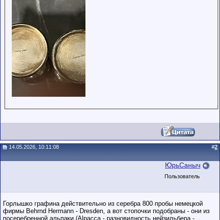
14.05.2026, 10:11:08
#
2
ЮрьСаныч
Пользователь
Горлышко графина действительно из серебра 800 пробы немецкой
фирмы Behrnd Hermann - Dresden, а вот стопочки подобраны - они из
посеребренной альпаки (Alpacca - разновидность нейзильбера -