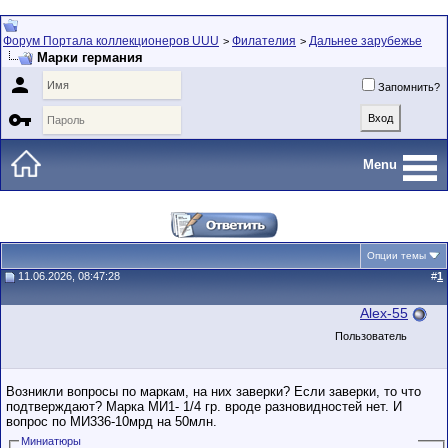
Форум Портала коллекционеров UUU
Филателия
Дальнее зарубежье
>
>
Марки германия

Запомнить?

Menu
Опции темы
11.06.2026, 08:47:28
#
1
Alex-55
Пользователь
Возникли вопросы по маркам, на них заверки? Если заверки, то что
подтверждают? Марка МИ1- 1/4 гр. вроде разновидностей нет. И
вопрос по МИ336-10мрд на 50млн.
Миниатюры