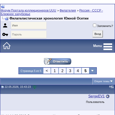
Форум Портала коллекционеров UUU
Филателия
Россия - СССР -
>
>
Ближнее зарубежье
Филателистическая хронология Южной Осетии

Запомнить?

Menu
<
1
2
3
4
5
Страница 5 из 5
Опции темы
#
41
22.05.2026, 15:43:23
SergeEV1
Пользователь