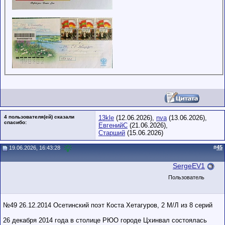
4 пользователя(ей) сказали
13kle
(12.06.2026),
nva
(13.06.2026),
cпасибо:
ЕвгенийС
(21.06.2026),
Старший
(15.06.2026)
#
45
19.06.2026, 16:43:28
SergeEV1
Пользователь
№49 26.12.2014 Осетинский поэт Коста Хетагуров, 2 М/Л из 8 серий
26 декабря 2014 года в столице РЮО городе Цхинвал состоялась