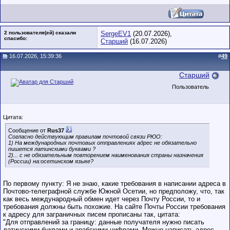
2 пользователя(ей) сказали
SergeEV1
(20.07.2026),
cпасибо:
Старший
(16.07.2026)
16.07.2026, 15:39:36
#
49
Старший
Пользователь
Цитата:
Сообщение от
Rus37
Согласно действующим правилам почтовой связи РЮО:
1) На международных почтовых отправлениях адрес не обязательно
пишется латинскими буквами ?
2)... с не обязательным повторением наименования страны назначения
(России) на:осетинском языке?
По первому пункту: Я не знаю, какие требования в написании адреса в
Почтово-телеграфной службе Южной Осетии, но предположу, что, так
как весь международный обмен идет через Почту России, то и
требования должны быть похожие. На сайте Почты России требования
к адресу для заграничных писем прописаны так, цитата:
"Для отправлений за границу: данные получателя нужно писать
латинскими буквами и арабскими цифрами. Можно написать адрес