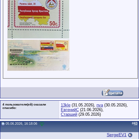
4 пользователя(ей) сказали
13kle
(31.05.2026),
nva
(30.05.2026),
cпасибо:
ЕвгенийС
(21.06.2026),
Старший
(29.05.2026)
#
43
05.06.2026, 16:18:06
SergeEV1