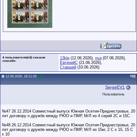
4 пользователя(ей) сказали
13kle
(12.06.2026),
nva
(07.06.2026),
cпасибо:
ЕвгенийС
(21.06.2026),
Старший
(10.06.2026)
#
44
12.06.2026, 18:11:02
SergeEV1
Пользователь
№47 26.12.2014 Совместный выпуск Южная Осетия-Приднестровье, 20
лет договору о дружбе между РЮО и ПМР, М/Л из 4 серий 2С и 15С.
№48 26.12.2014 Совместный выпуск Южная Осетия-Приднестровье, 20
лет договору о дружбе между РЮО и ПМР, М/Л из 15м; 2 С х 15, 15 C
x 10