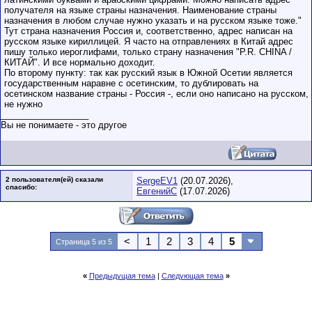
получателя на языке страны назначения. Наименование страны
назначения в любом случае нужно указать и на русском языке тоже."
Тут страна назначения Россия и, соответственно, адрес написан на
русском языке кириллицей. Я часто на отправлениях в Китай адрес
пишу только иероглифами, только страну назначения "P.R. CHINA /
КИТАЙ". И все нормально доходит.
По второму пункту: так как русский язык в Южной Осетии является
государственным наравне с осетинским, то дублировать на
осетинском название страны - Россия -, если оно написано на русском,
не нужно
__________________
Вы не понимаете - это другое
2 пользователя(ей) сказали
SergeEV1
(20.07.2026),
cпасибо:
ЕвгенийС
(17.07.2026)
<
1
2
3
4
5
Страница 5 из 5
«
Предыдущая тема
|
Следующая тема
»