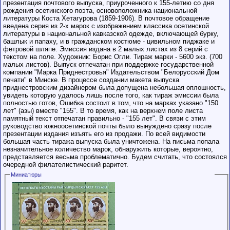
презентация почтового выпуска, приуроченного к 155-летию со дня
рождения осетинского поэта, основоположника национальной
литературы Коста Хетагурова (1859-1906). В почтовое обращение
введена серия из 2-х марок с изображением классика осетинской
литературы в национальной кавказской одежде, включающей бурку,
башлык и папаху, и в гражданском костюме - цивильном пиджаке и
фетровой шляпе. Эмиссия издана в 2 малых листах из 8 серий с
текстом на поле. Художник: Борис Огли. Тираж марки - 5600 экз. (700
малых листов). Выпуск отпечатан при поддержке государственной
компании "Марка Приднестровья" Издательством "Белорусский Дом
печати" в Минске. В процессе создании макета выпуска
приднестровским дизайнером была допущена небольшая оплошность,
увидеть которую удалось лишь после того, как тираж эмиссии была
полностью готов, Ошибка состоит в том, что на марках указано "150
лет" (азы) вместе "155". В то время, как на верхнем поле листа
памятный текст отпечатан правильно - "155 лет". В связи с этим
руководство южноосетинской почты было вынуждено сразу после
презентации издания изъять его из продажи. По всей видимости
большая часть тиража выпуска была уничтожена. На письма попала
незначительное количество марок, обнаружить которые, вероятно,
представляется весьма проблематично. Будем считать, что состоялся
очередной филателистический раритет.
Миниатюры