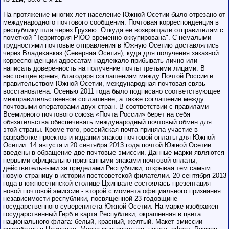
На протяжение многих лет население Южной Осетии было отрезано от
международного почтового сообщения. Почтовая корреспонденция в
республику шла через Грузию. Откуда ее возвращали отправителям с
пометкой "Территория РЮО временно оккупирована". С немалыми
трудностями почтовые отправления в Южную Осетию доставлялись
через Владикавказ (Северная Осетия), куда для получения заказной
корреспонденции адресатам надлежало прибывать лично или
написать доверенность на получение почты третьими лицами. В
настоящее время, благодаря соглашениям между Почтой России и
правительством Южной Осетии, международная почтовая связь
восстановлена. Осенью 2011 года было подписано соответствующее
межправительственное соглашение, а также соглашение между
почтовыми операторами двух стран. В соответствии с правилами
Всемирного почтового союза «Почта России» берет на себя
обязательства обеспечивать международный почтовый обмен для
этой страны. Кроме того, российская почта приняла участие в
разработке проектов и издании знаков почтовой оплаты для Южной
Осетии. 14 августа и 20 сентября 2013 года почтой Южной Осетии
введены в обращение две почтовые эмиссии. Данные марки являются
первыми официально признанными знаками почтовой оплаты,
действительными за пределами Республики, открывая тем самым
новую страницу в истории постсоветской филателии. 20 сентября 2013
года в южносетинской столице Цхинвале состоялась презентация
новой почтовой эмиссии - второй с момента официального признания
независимости республики, посвященной 23 годовщине
государственного суверенитета Южной Осетии. На марке изображен
государственный Герб и карта Республики, окрашенная в цвета
национального флага: белый, красный, желтый. Макет эмиссии