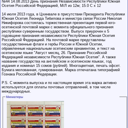
№44 14.08.2013 День признания Независимости Республики Южная
Осетия Российской Федерацией, М/Л из 12м; 15.0 C х 12
14 июля 2013 года, в Цхинвале в присутствии Президента Республики
Южная Осетия Леонида Тибилова и министра связи России Николая
Никифорова состоялась торжественная презентация первой юго-
осетинской почтовой марки с момента официального признания
республики суверенным государством. Выпуск приурочен к 5
годовщине признания независимости Республики Южная Осетия
Российской Федерацией. На почтовой марке представлены
государственные флаги и гербы России и Южной Осетии,
обрамленные национальным осетинским орнаментом, и текст на
осетинском языке "Август месяц, 26. Признание Российской
Федерацией независимости Республики Южная Осетия". А также
название государства на английском и осетинском языках, год
издания и номинал 15 сомов (рублей). Многоцветная, печать офсет.
Бумага мелованная, гумированная. Марка отпечатана типографией
Гознака Российской Федерации.
P.S. С момента выпуска и по настоящее время эта марка активно
используется для оплаты почтовых отправлений, в том числе
международных.
Миниатюры