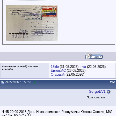
4 пользователя(ей) сказали
13kle
(31.05.2026),
nva
(22.05.2026),
cпасибо:
ЕвгенийС
(23.05.2026),
Старший
(22.05.2026)
#
42
29.05.2026, 16:50:52
SergeEV1
Пользователь
№45 20.09.2013 День Независимости Республики Южная Осетия, М/Л
из 12м; 50.0 C х 12