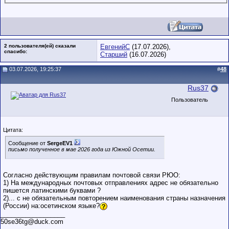
2 пользователя(ей) сказали
ЕвгенийС
(17.07.2026),
cпасибо:
Старший
(16.07.2026)
03.07.2026, 19:25:37
#
48
Rus37
Пользователь
Цитата:
Сообщение от
SergeEV1
письмо полученное в мае 2026 года из Южной Осетии.
Согласно действующим правилам почтовой связи РЮО:
1) На международных почтовых отправлениях адрес не обязательно
пишется латинскими буквами ?
2)... с не обязательным повторением наименования страны назначения
(России) на:осетинском языке?
__________________
50se36tg@duck.com