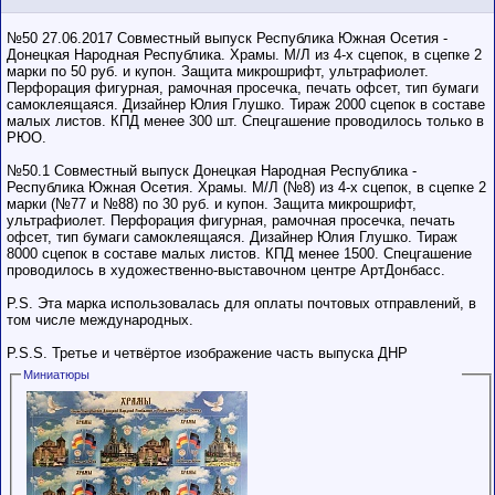
№50 27.06.2017 Совместный выпуск Республика Южная Осетия -
Донецкая Народная Республика. Храмы. М/Л из 4-х сцепок, в сцепке 2
марки по 50 руб. и купон. Защита микрошрифт, ультрафиолет.
Перфорация фигурная, рамочная просечка, печать офсет, тип бумаги
самоклеящаяся. Дизайнер Юлия Глушко. Тираж 2000 сцепок в составе
малых листов. КПД менее 300 шт. Спецгашение проводилось только в
РЮО.
№50.1 Совместный выпуск Донецкая Народная Республика -
Республика Южная Осетия. Храмы. М/Л (№8) из 4-х сцепок, в сцепке 2
марки (№77 и №88) по 30 руб. и купон. Защита микрошрифт,
ультрафиолет. Перфорация фигурная, рамочная просечка, печать
офсет, тип бумаги самоклеящаяся. Дизайнер Юлия Глушко. Тираж
8000 сцепок в составе малых листов. КПД менее 1500. Спецгашение
проводилось в художественно-выставочном центре АртДонбасс.
P.S. Эта марка использовалась для оплаты почтовых отправлений, в
том числе международных.
P.S.S. Третье и четвёртое изображение часть выпуска ДНР
Миниатюры