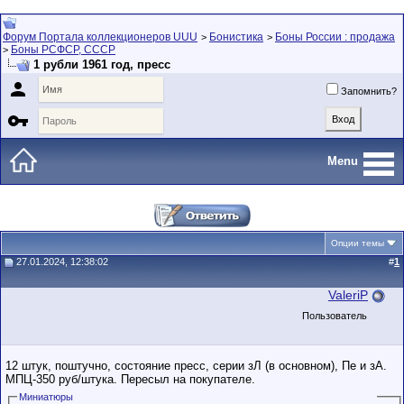
Форум Портала коллекционеров UUU
Бонистика
Боны России : продажа
>
>
Боны РСФСР, СССР
>
1 рубли 1961 год, пресс

Запомнить?

Menu
Опции темы
27.01.2024, 12:38:02
#
1
ValeriP
Пользователь
12 штук, поштучно, состояние пресс, серии зЛ (в основном), Пе и зА.
МПЦ-350 руб/штука. Пересыл на покупателе.
Миниатюры