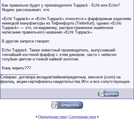
Как правильно будет у производителя Tuppack - Echt или Echo?
Яндекс рассказывает, что:
«Echt Tuppack» и «Echo Tuppack» относятся к фарфоровым изделиям
немецкой мануфактуры из Тифенфурта (Tiefenfurt), однако «Echo
Tuppack» — это, по-видимому, распространенное ошибочное
написание правильного названия «Echt Tuppack».
В другом запросе говорит:
Echo Tuppack: Также известный производитель, выпускавший
тончайший костяной фарфор с этим декором, часто с небесно-
голубым цветом и тонкой каймой золотом.
Кому верить???
__________________
Собираю: договора вкладов/займов/кредитные, векселя (соло) на
физлиц, акции-сертификаты-свидетельства 90-х и все сопутствующее.
«
Предыдущая тема
|
Следующая тема
»