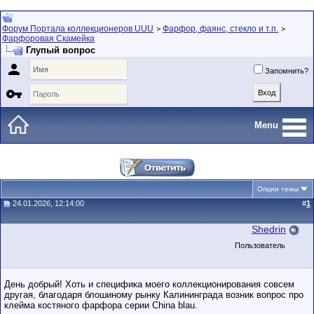
Форум Портала коллекционеров UUU
Фарфор, фаянс, стекло и т.п.
>
>
Фарфоровая Скамейка
Глупый вопрос

Запомнить?

Menu
Опции темы
24.01.2026, 12:14:00
#
1
Shedrin
Пользователь
День добрый! Хоть и специфика моего коллекционирования совсем
другая, благодаря блошиному рынку Калининграда возник вопрос про
клейма костяного фарфора серии China blau.