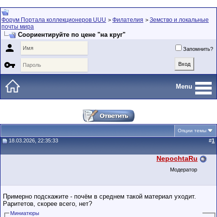
Форум Портала коллекционеров UUU
Филателия
Земство и локальные
>
>
почты мира
Соориентируйте по цене "на круг"

Запомнить?

Menu
Опции темы
18.03.2026, 22:35:33
#
1
NepochtaRu
Модератор
Примерно подскажите - почём в среднем такой материал уходит.
Раритетов, скорее всего, нет?
Миниатюры