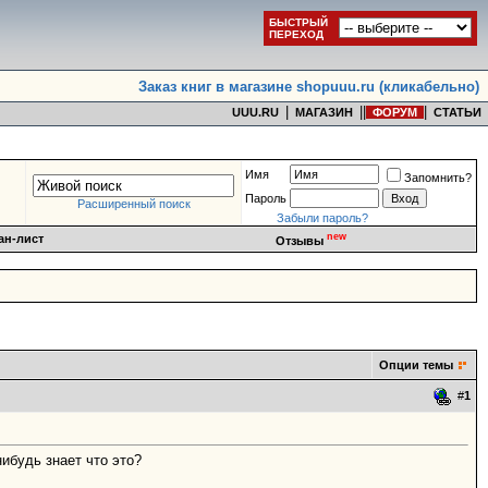
БЫСТРЫЙ
ПЕРЕХОД
Заказ книг в магазине shopuuu.ru (кликабельно)
|
|
|
|
UUU.RU
МАГАЗИН
ФОРУМ
СТАТЬИ
Имя
Запомнить?
Пароль
Расширенный поиск
Забыли пароль?
new
ан-лист
Отзывы
Опции темы
#
1
ибудь знает что это?