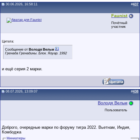
30.06.2026, 16:58:11
#
437
Faunist
Почётный
участник
Цитата:
Сообщение от
Володя Вельм
Гренада Гренадины. Блок. Ягуар. 1992
и ещё серия 2 марки.
08.07.2026, 13:09:07
#
438
Володя Вельм
Пользователь
Доброго, очередные марки по форуму тигра 2022. Вьетнам, Индия,
Комбоджа
Миниатюры