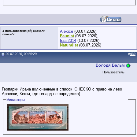
4 пользователя(ей) сказали
Alexice
(08.07.2026),
cпасибо:
Faunist
(08.07.2026),
fess2014
(10.07.2026),
Naturalist
(08.07.2026)
20.07.2026, 09:55:29
#
439
Володя Вельм
Пользователь
Геопарки Ирана включенные в список ЮНЕСКО с право на лево
Арасски, Кешм, где гепард не определил)
Миниатюры