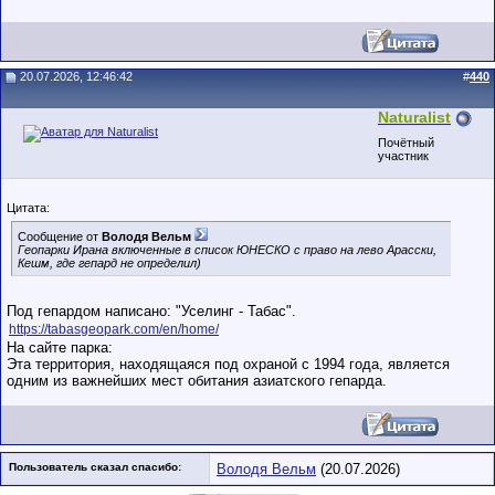
20.07.2026, 12:46:42
#
440
Naturalist
Почётный
участник
Цитата:
Сообщение от
Володя Вельм
Геопарки Ирана включенные в список ЮНЕСКО с право на лево Арасски,
Кешм, где гепард не определил)
Под гепардом написано: "Уселинг - Табас".
https://tabasgeopark.com/en/home/
На сайте парка:
Эта территория, находящаяся под охраной с 1994 года, является
одним из важнейших мест обитания азиатского гепарда.
Пользователь сказал cпасибо:
Володя Вельм
(20.07.2026)