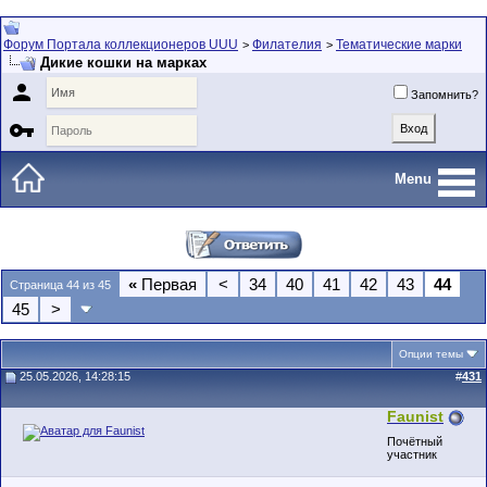
Форум Портала коллекционеров UUU
Филателия
Тематические марки
>
>
Дикие кошки на марках

Запомнить?

Menu
«
Первая
<
34
40
41
42
43
44
Страница 44 из 45
45
>
Опции темы
25.05.2026, 14:28:15
#
431
Faunist
Почётный
участник