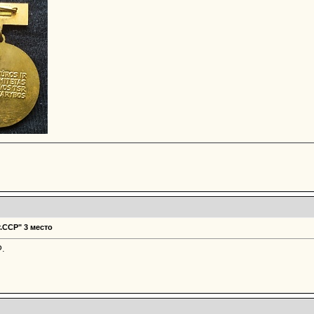
.ССР" 3 место
Ф.