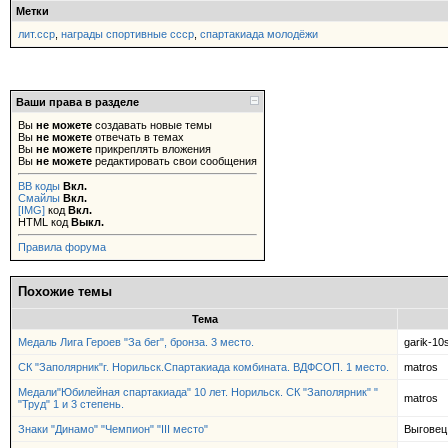
Метки
лит.сср
,
награды спортивные ссср
,
спартакиада молодёжи
Ваши права в разделе
Вы
не можете
создавать новые темы
Вы
не можете
отвечать в темах
Вы
не можете
прикреплять вложения
Вы
не можете
редактировать свои сообщения
BB коды
Вкл.
Смайлы
Вкл.
[IMG]
код
Вкл.
HTML код
Выкл.
Правила форума
Похожие темы
Тема
Медаль Лига Героев "За бег", бронза. 3 место.
garik-10
СК "Заполярник"г. Норильск.Спартакиада комбината. ВДФСОП. 1 место.
matros
Медали"Юбилейная спартакиада" 10 лет. Норильск. СК "Заполярник" "
matros
"Труд" 1 и 3 степень.
Знаки "Динамо" "Чемпион" "III место"
Выговец