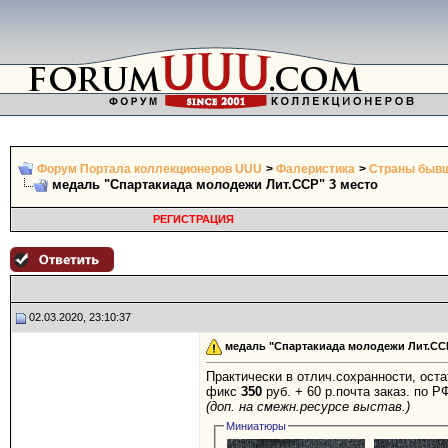
Форум Портала коллекционеров UUU
>
Фалеристика
>
Страны бывш
медаль "Спартакиада молодежи Лит.ССР" 3 место
РЕГИСТРАЦИЯ
02.03.2020, 23:10:37
медаль "Спартакиада молодежи Лит.ССР
Практически в отлич.сохранности, оста
фикс
350
руб. + 60 р.почта заказ. по Р
(доп. на смежн.ресурсе выстав.)
Миниатюры