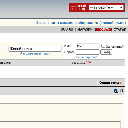
БЫСТРЫЙ
ПЕРЕХОД
Заказ книг в магазине shopuuu.ru (кликабельно)
|
|
|
|
UUU.RU
МАГАЗИН
ФОРУМ
СТАТЬИ
Имя
Запомнить?
Пароль
Расширенный поиск
Забыли пароль?
new
ан-лист
Отзывы
Опции темы
#
1