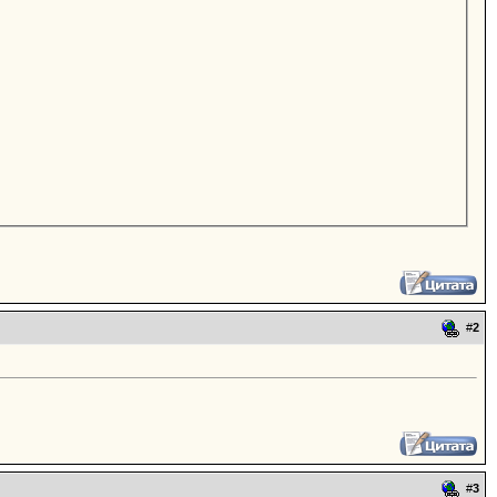
#
2
#
3