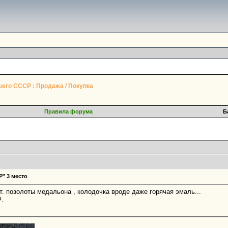
его СССР : Продажа / Покупка
Правила форума
Б
" 3 место
т. позолоты медальона , колодочка вроде даже горячая эмаль...
Ф.