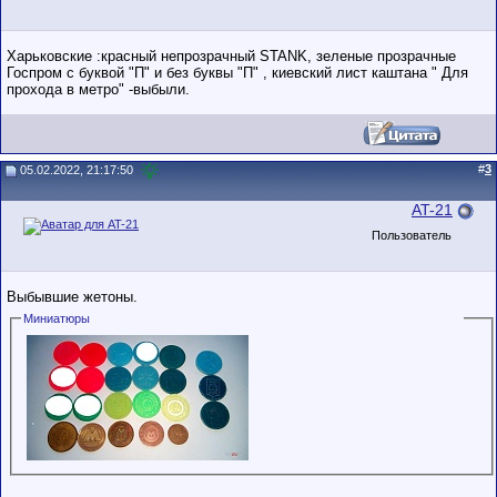
Харьковские :красный непрозрачный STANK, зеленые прозрачные
Госпром с буквой "П" и без буквы "П" , киевский лист каштана " Для
прохода в метро" -выбыли.
#
3
05.02.2022, 21:17:50
AT-21
Пользователь
Выбывшие жетоны.
Миниатюры