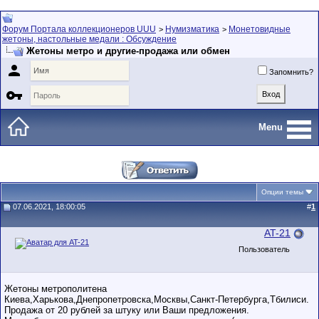
Форум Портала коллекционеров UUU
Нумизматика
Монетовидные
>
>
жетоны, настольные медали : Обсуждение
Жетоны метро и другие-продажа или обмен

Запомнить?

Menu
Опции темы
07.06.2021, 18:00:05
#
1
AT-21
Пользователь
Жетоны метрополитена
Киева,Харькова,Днепропетровска,Москвы,Санкт-Петербурга,Тбилиси.
Продажа от 20 рублей за штуку или Ваши предложения.