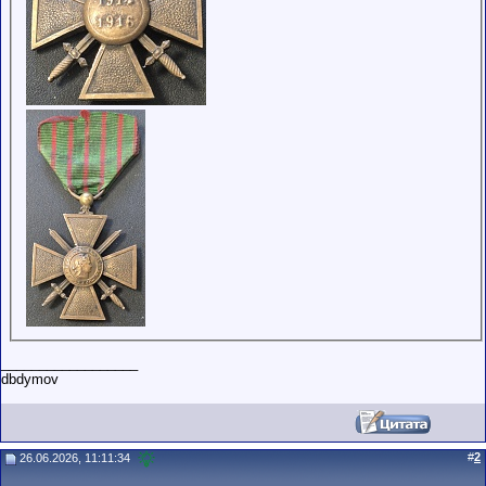
__________________
dbdymov
#
2
26.06.2026, 11:11:34