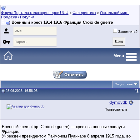
Форум Портала коллекционеров UUU
Фалеристика
Остальной мир :
>
>
Продажа / Покупка
Военный крест 1914 1916 Франция Croix de guerre

Запомнить?

Menu
Опции темы
25.06.2026, 16:58:06
#
1
dymovdb
Пользователь
Военный крест (фр. Croix de guerre) — крест за военные заслуги
Франции.
Учреждён президентом Раймоном Пуанкаре 8 апреля 1915 года, во