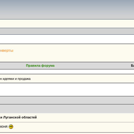
онверты
Правила форума
Б
ен идеями и продажа
 и Луганской областей
 июня