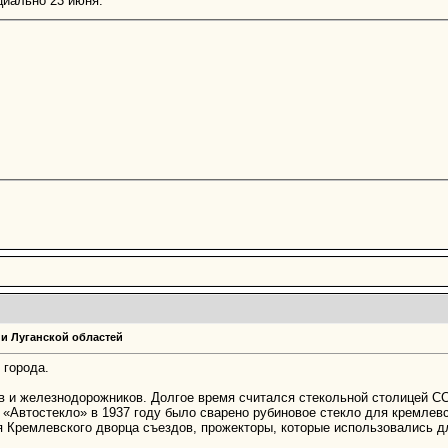
иально 23 июня.
 и Луганской областей
 города.
в и железнодорожников. Долгое время считался стекольной столицей СС
 «Автостекло» в 1937 году было сварено рубиновое стекло для кремлев
ля Кремлевского дворца съездов, прожекторы, которые использовались 