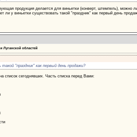
вующая продукция делается для виньетки (конверт, штемпель), можно л
ет ли у виньетки существовать такой "праздник" как первый день прода
 и Луганской областей
такой "праздник" как первый день продажи?
а список сегоднявших. Часть списка перед Вами:
и
х
сти