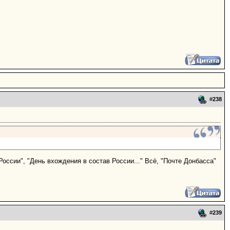
#
238
оссии", "День вхождения в состав России..." Всё, "Почте Донбасса"
#
239