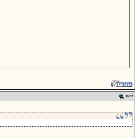
#
232