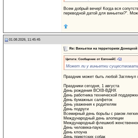
Всем добрый вечер! Когда вся сопутст
переводной датой для виньетки?". Мож
01.08.2026, 11:45:45
Re: Виньетки на территориях Донецкой
Цитата: Сообщение от
ЕвгенийС
Может ли у виньетки существовать 
Праздник может быть любой Заглянул н
Праздники сегодня, 1 августа
День рождения ВСХВ-ВДНХ
День работника технической поддержк
День бумажных салфеток
День уважения к родителям
День подруги
Всемирный день борьбы с раком легки
Международный день алопеции
Международный флешмоб женственно
День человека-паука
День клоуна
День приютских собак