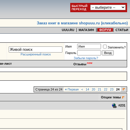
БЫСТРЫЙ
ПЕРЕХОД
Заказ книг в магазине shopuuu.ru (кликабельно)
|
|
|
|
UUU.RU
МАГАЗИН
ФОРУМ
СТАТЬИ
Имя
Запомнить?
Пароль
Расширенный поиск
Забыли пароль?
new
ан-лист
Отзывы
Страница 24 из 24
«
Первая
<
14
20
21
22
23
24
Опции темы
#
231