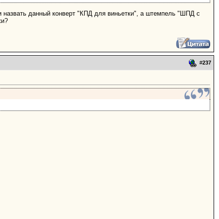
и назвать данный конверт "КПД для виньетки", а штемпель "ШПД с
жи?
#
237