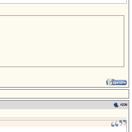
#
236