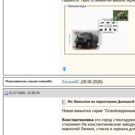
Нашелся. Просто виньетки вышли офиц
Миниатюры
Пользователь сказал cпасибо:
ЕвгенийС
(28.06.2026)
21.07.2026, 13:38:34
Re: Виньетки на территориях Донецкой
Новая виньетка серии "Освобожденные
Константиновка
это город стеклодуво
сталининт.На константиновском заводе
мавзолей Ленина, стекла и зеркала д