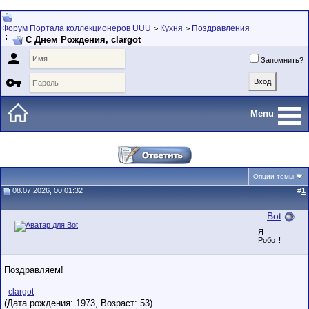
Форум Портала коллекционеров UUU
Кухня
Поздравления
>
>
С Днем Рождения, clargot

Запомнить?

Menu
Опции темы
08.07.2026, 00:01:32
#
1
Bot
Я -
Робот!
Поздравляем!
-
clargot
(Дата рождения: 1973, Возраст: 53)