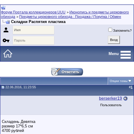
Форум Портала коллекционеров UUU
Иконопись и предметы церковного
>
обихода
Предметы церковного обихода : Продажа / Покупка / Обмен
>
Складни Распятия пластика

Запомнить?

Menu
Опции темы
22.06.2016, 11:23:55
#
1
berserker19
Пользователь
Складень Девятка
размер 17*6,5 см
4700 рублей