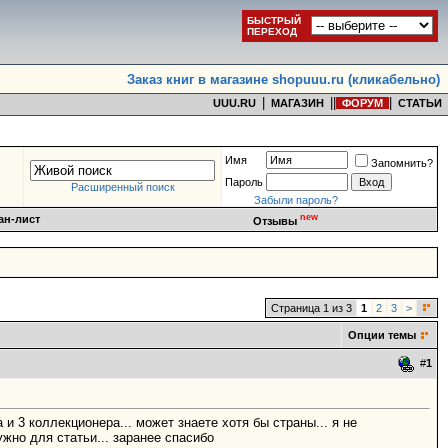
БЫСТРЫЙ
ПЕРЕХОД
Заказ книг в магазине shopuuu.ru (кликабельно)
|
|
|
|
UUU.RU
МАГАЗИН
ФОРУМ
СТАТЬИ
Имя
Запомнить?
Пароль
Расширенный поиск
Забыли пароль?
new
ан-лист
Отзывы
Страница 1 из 3
1
2
3
>
Опции темы
#
1
и 3 коллекционера... может знаете хотя бы страны... я не
жно для статьи... заранее спасибо