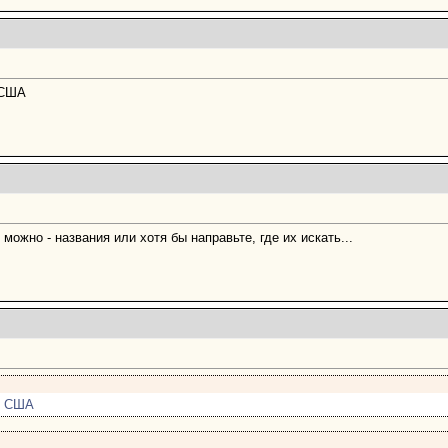
 США
 можно - названия или хотя бы направьте, где их искать...
, США