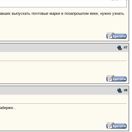
чавших выпускать почтовые марки в позапрошлом веке, нужно узнать.
#
7
#
8
аберже...