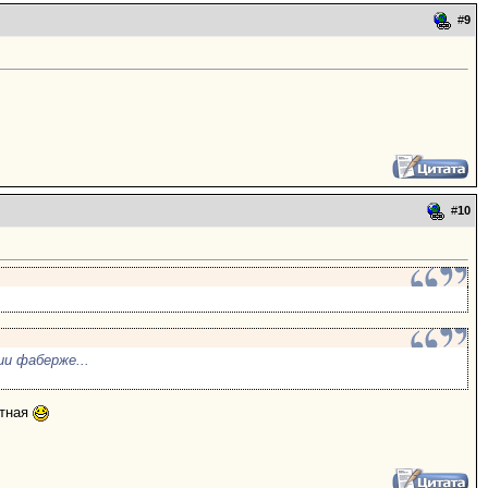
#
9
#
10
ии фаберже...
етная