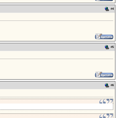
#
4
#
5
#
6