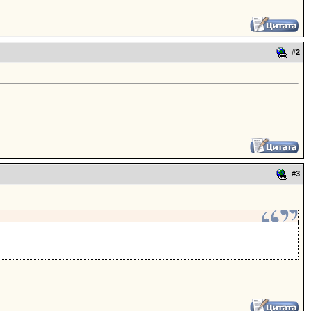
#
2
#
3