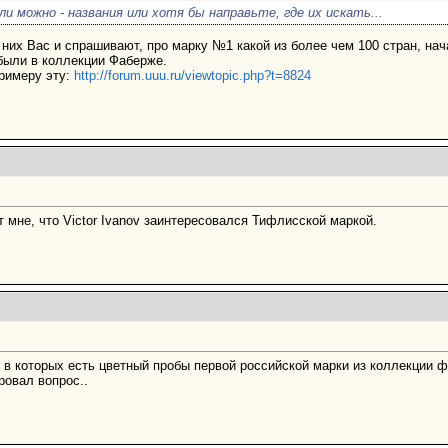
ли можно - названия или хотя бы направьте, где их искать...
о них Вас и спрашивают, про марку №1 какой из более чем 100 стран, на
 были в коллекции Фаберже.
примеру эту:
http://forum.uuu.ru/viewtopic.php?t=8824
мне, что Victor Ivanov заинтересовался Тифлисской маркой.
в которых есть цветный пробы первой российской марки из коллекции ф
ровал вопрос..