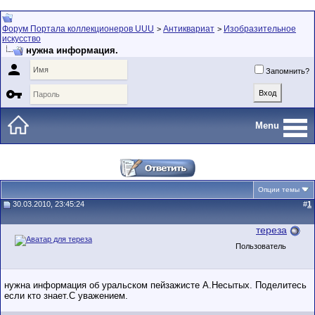
Форум Портала коллекционеров UUU
Антиквариат
Изобразительное
>
>
искусство
нужна информация.

Запомнить?

Menu
Опции темы
30.03.2010, 23:45:24
#
1
тереза
Пользователь
нужна информация об уральском пейзажисте А.Несытых. Поделитесь
если кто знает.С уважением.