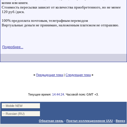
копии или книги.
Стоимость пересылки зависит от количества приобретенного, но не менее
120 руб./диск.
100% предоплата почтовым, телеграфным переводом
Виртуальные деньги не принимаю, наложенным платежом не отправляю.
Подробнее...
«
Предыдущая тема
|
Следующая тема
»
Текущее время:
14:44:24
. Часовой пояс GMT +3.
Обратная связь
-
Портал коллекционеров UUU
-
Вверх