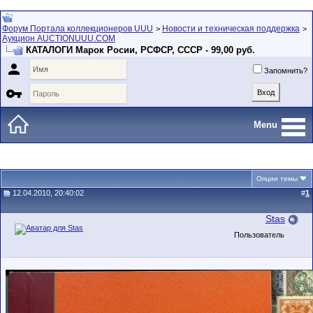
Форум Портала коллекционеров UUU
Новости и техническая поддержка
>
>
Аукцион AUCTIONUUU.COM
КАТАЛОГИ Марок Росии, РСФСР, СССР - 99,00 руб.

Запомнить?

Menu
Опции темы
12.04.2010, 20:40:02
#
1
Stas
Пользователь