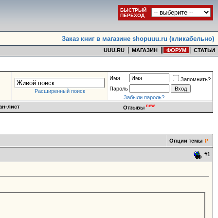
БЫСТРЫЙ
ПЕРЕХОД
Заказ книг в магазине shopuuu.ru (кликабельно)
|
|
|
|
UUU.RU
МАГАЗИН
ФОРУМ
СТАТЬИ
Имя
Запомнить?
Пароль
Расширенный поиск
Забыли пароль?
new
ан-лист
Отзывы
Опции темы
#
1