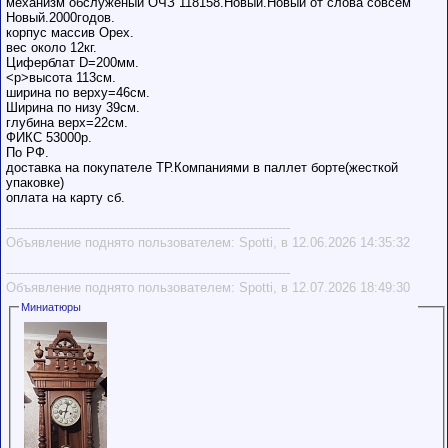
механизм обслуженый ОЧЗ 118158.Новый.Новый от слова совсем
Новый.2000годов.
корпус массив Орех.
вес около 12кг.
Циферблат D=200мм.
<p>высота 113см.
ширина по верху=46см.
Ширина по низу 39см.
глубина верх=22см.
ФИКС 53000р.
По РФ.
доставка на покупателе ТР.Компаниями в паллет борте(жесткой
упаковке)
оплата на карту сб.
-----------------------------------------------------------------------
Объявление поднято пользователем: Spotti, в 12.06.2026 14:35:32
-----------------------------------------------------------------------
Объявление поднято пользователем: Spotti, в 12.07.2026 18:49:30
Миниатюры