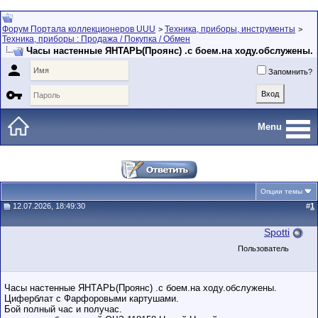
Форум Портала коллекционеров UUU
Техника, приборы, инструменты
>
>
Техника, приборы : Продажа / Покупка / Обмен
Часы настенные ЯНТАРЬ(Проянс) .с боем.на ходу.обслужены.

Запомнить?

Menu
Опции темы
12.07.2026, 18:49:30
#
1
Spotti
Пользователь
Часы настенные ЯНТАРЬ(Проянс) .с боем.на ходу.обслужены.
Циферблат с Фарфоровыми картушами.
Бой полный час и получас.