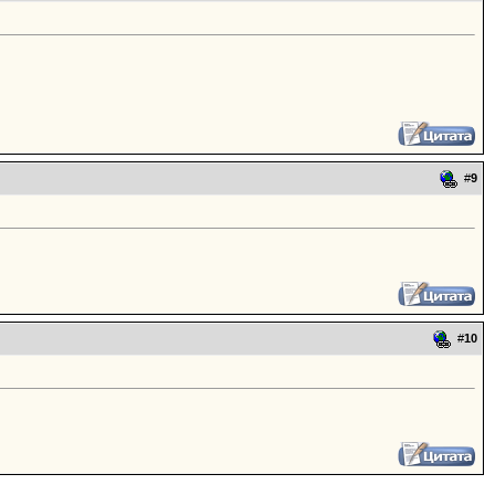
#
9
#
10