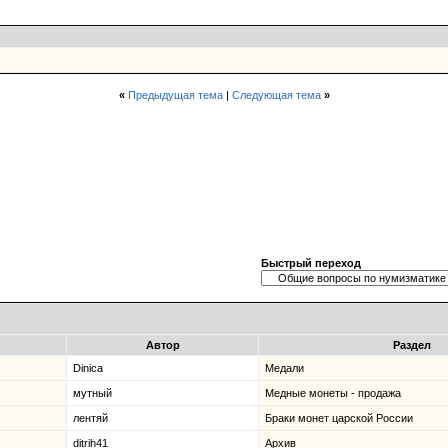
«
Предыдущая тема
|
Следующая тема
»
Быстрый переход
Автор
Раздел
Dinica
Медали
мутный
Медные монеты - продажа
лентяй
Браки монет царской России
ditrih41
Архив