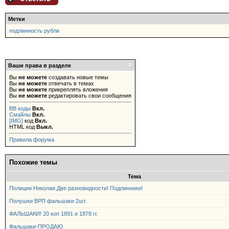
Метки
подлинность рубли
Ваши права в разделе
Вы
не можете
создавать новые темы
Вы
не можете
отвечать в темах
Вы
не можете
прикреплять вложения
Вы
не можете
редактировать свои сообщения
BB коды
Вкл.
Смайлы
Вкл.
[IMG]
код
Вкл.
HTML код
Выкл.
Правила форума
Похожие темы
Тема
Полиции Николая.Две разновидности! Подлинники!
Полушки ВРП фальшаки 2шт.
ФАЛЬШАКИ! 20 коп 1891 и 1878 гг.
Фальшаки-ПРОДАЮ