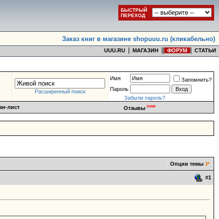
БЫСТРЫЙ
ПЕРЕХОД
Заказ книг в магазине shopuuu.ru (кликабельно)
|
|
|
|
UUU.RU
МАГАЗИН
ФОРУМ
СТАТЬИ
Имя
Запомнить?
Пароль
Расширенный поиск
Забыли пароль?
new
ан-лист
Отзывы
Опции темы
#
1