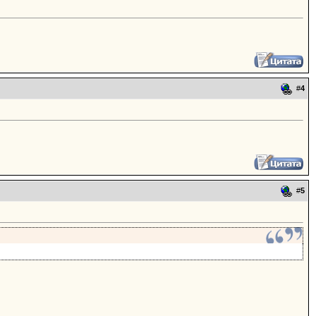
#
4
#
5