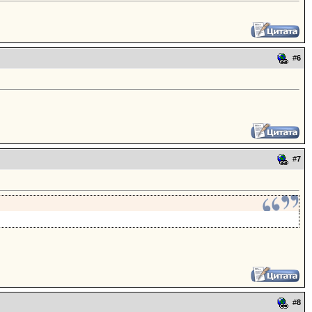
#
6
#
7
#
8