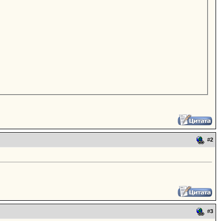
#
2
#
3