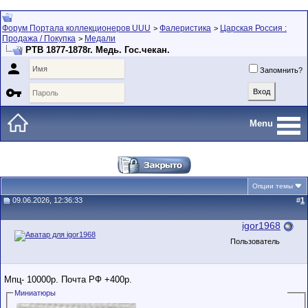
Форум Портала коллекционеров UUU
Фалеристика
Царская Россия :
>
>
Продажа / Покупка
Медали
>
РТВ 1877-1878г. Медь. Гос.чекан.

Запомнить?

Menu
Опции темы
09.06.2026, 12:36:33
#
1
igor1968
Пользователь
Мпц- 10000р. Почта РФ +400р.
Миниатюры