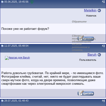
#
2
05.06.2025, 19:45:56
Metelkin
Новичок
Обратите
внимание на
маленький стаж
Похоже уже не работает форум?
пользователя на
этом форуме.
Сделки с
пользователями,
обладающими
низким
11.07.2025, 05:48:54
#
3
рейтингом и
стажем,
совершайте с
Baruh
осторожностью!
Пользователь
Работа довольно грубоватая. По крайней мере, - по имеющимся фото.
Фотографии клейма, считай, нет, никто не будет разглядывать ваше
сверх-мутное фото, когда на дворе времена, позволяющие даже
смартфонами как через электронный микроскоп снимать.
28.07.2025, 01:48:43
#
4