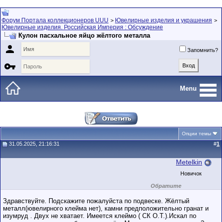
Форум Портала коллекционеров UUU
Ювелирные изделия и украшения
>
>
Ювелирные изделия. Российская Империя : Обсуждение
Кулон пасхальное яйцо жёлтого металла

Запомнить?

Menu
Опции темы
31.05.2025, 21:16:31
#
1
Metelkin
Новичок
Обратите
внимание на
маленький стаж
Здравствуйте. Подскажите пожалуйста по подвеске. Жёлтый
пользователя на
металл(ювелирного клейма нет), камни предположительно гранат и
этом форуме.
изумруд . Двух не хватает. Имеется клеймо ( СК О.Т.).Искал по
Сделки с
пользователями,