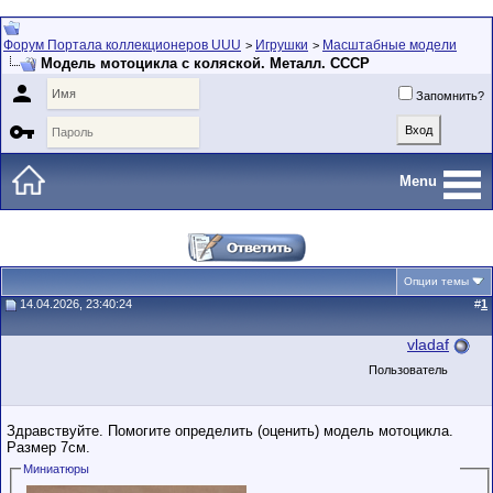
Форум Портала коллекционеров UUU
Игрушки
Масштабные модели
>
>
Модель мотоцикла с коляской. Металл. СССР

Запомнить?

Menu
Опции темы
14.04.2026, 23:40:24
#
1
vladaf
Пользователь
Здравствуйте. Помогите определить (оценить) модель мотоцикла.
Размер 7см.
Миниатюры