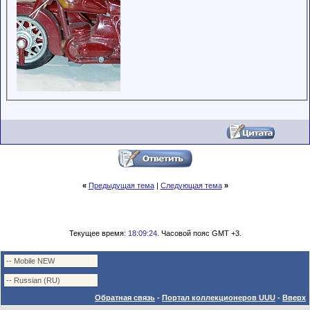
«
Предыдущая тема
|
Следующая тема
»
Текущее время:
18:09:24
. Часовой пояс GMT +3.
Обратная связь
-
Портал коллекционеров UUU
-
Вверх