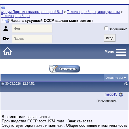
Форум Портала коллекционеров UUU
Техника, приборы, инструменты
>
>
Техника, приборы
Часы с кукушкой СССР шалаш маяк ремонт

Запомнить?

Menu
Опции темы
30.03.2026, 12:54:51
#
1
mixx45
Пользователь
В ремонт или на зап. части .
Производства СССР гост 1974 года . Знак качества.
Отсутствует одна гиря , и маятник . Общее состояние и комплектность