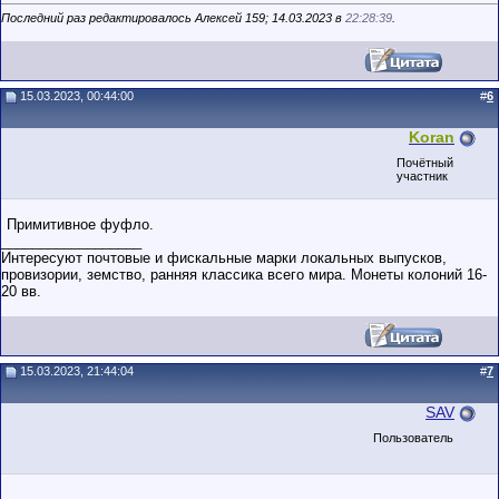
Последний раз редактировалось Алексей 159; 14.03.2023 в
22:28:39
.
15.03.2023, 00:44:00
#
6
Koran
Почётный
участник
Примитивное фуфло.
__________________
Интересуют почтовые и фискальные марки локальных выпусков,
провизории, земство, ранняя классика всего мира. Монеты колоний 16-
20 вв.
15.03.2023, 21:44:04
#
7
SAV
Пользователь