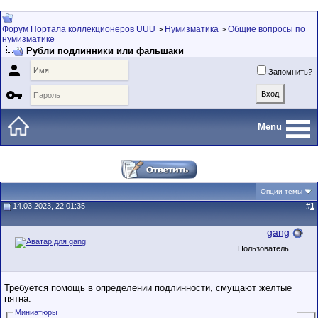
Форум Портала коллекционеров UUU
Нумизматика
Общие вопросы по
>
>
нумизматике
Рубли подлинники или фальшаки

Запомнить?

Menu
Опции темы
14.03.2023, 22:01:35
#
1
gang
Пользователь
Требуется помощь в определении подлинности, смущают желтые
пятна.
Миниатюры