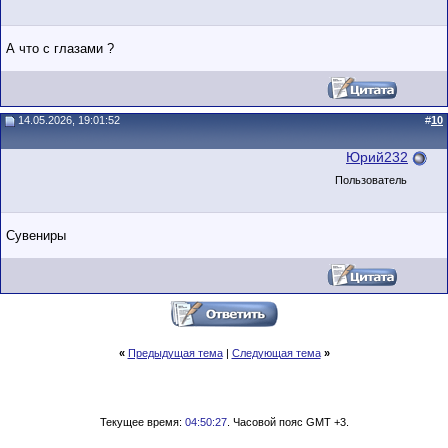
А что с глазами ?
14.05.2026, 19:01:52
#
10
Юрий232
Пользователь
Сувениры
«
Предыдущая тема
|
Следующая тема
»
Текущее время:
04:50:27
. Часовой пояс GMT +3.