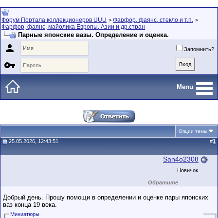
Форум Портала коллекционеров UUU
Фарфор, фаянс, стекло и т.п.
>
>
Фарфор, фаянс, майолика Европы, Азии и др.стран
Парные японские вазы. Определение и оценка.

Запомнить?

Menu
Опции темы
25.05.2026, 12:43:51
#
1
San4o2308
Новичок
Обратите
внимание на
маленький стаж
Добрый день. Прошу помощи в определении и оценке пары японских
пользователя на
ваз конца 19 века.
этом форуме.
Сделки с
Миниатюры
пользователями,