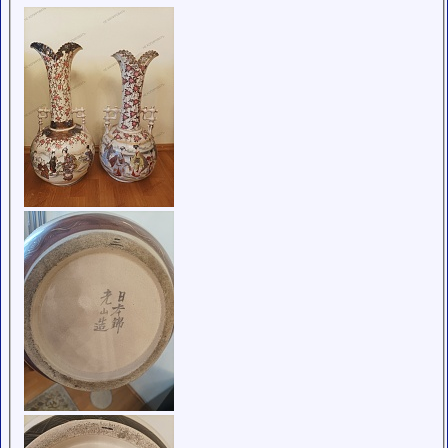
обладающими
низким
рейтингом и
стажем,
совершайте с
осторожностью!