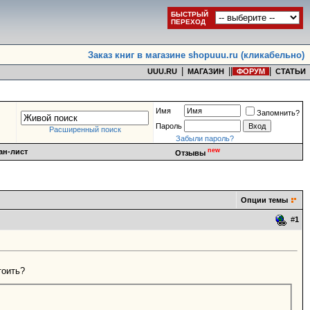
БЫСТРЫЙ
ПЕРЕХОД
Заказ книг в магазине shopuuu.ru (кликабельно)
|
|
|
|
UUU.RU
МАГАЗИН
ФОРУМ
СТАТЬИ
Имя
Запомнить?
Пароль
Расширенный поиск
Забыли пароль?
new
ан-лист
Отзывы
Опции темы
#
1
тоить?