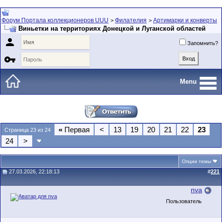
Форум Портала коллекционеров UUU
Филателия
Артимарки и конверты
>
>
Виньетки на территориях Донецкой и Луганской областей

Запомнить?

Menu
«
Первая
<
13
19
20
21
22
23
Страница 23 из 24
24
>
Опции темы
27.03.2026, 22:18:13
#
221
nva
Пользователь