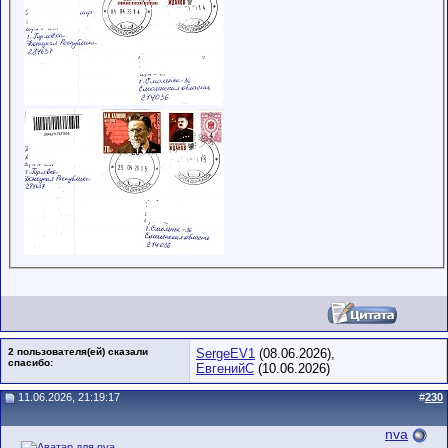
2 пользователя(ей) сказали
SergeEV1
(08.06.2026),
cпасибо:
ЕвгенийС
(10.06.2026)
11.06.2026, 21:19:17
#
230
nva