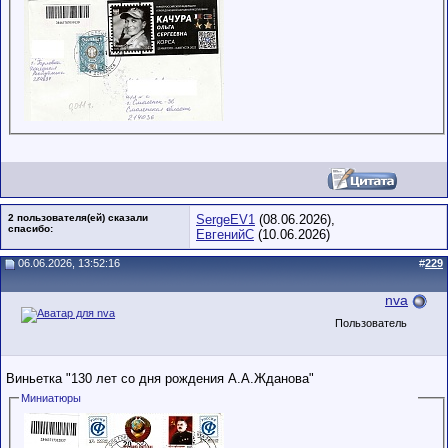
2 пользователя(ей) сказали
SergeEV1
(08.06.2026),
cпасибо:
ЕвгенийС
(10.06.2026)
06.06.2026, 13:52:16
#
229
nva
Пользователь
Виньетка "130 лет со дня рождения А.А.Жданова"
Миниатюры