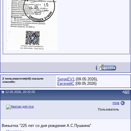
2 пользователя(ей) сказали
SergeEV1
(09.05.2026),
cпасибо:
ЕвгенийС
(09.05.2026)
12.05.2026, 20:32:05
#
227
nva
Пользователь
Виньетка "225 лет со дня рождения А.С.Пушкина"