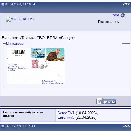
07.04.2026, 14:10:54
#
222
nva
Пользователь
Виньетка «Техника СВО. БПЛА «Ланцет»
Миниатюры
2 пользователя(ей) сказали
SergeEV1
(10.04.2026),
cпасибо:
ЕвгенийС
(21.04.2026)
16.04.2026, 14:14:11
#
223