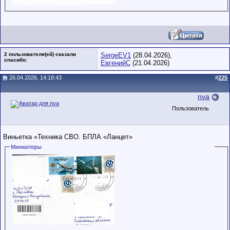
2 пользователя(ей) сказали
SergeEV1
(28.04.2026),
cпасибо:
ЕвгенийС
(21.04.2026)
26.04.2026, 14:18:43
#
225
nva
Пользователь
Виньетка «Техника СВО. БПЛА «Ланцет»
Миниатюры