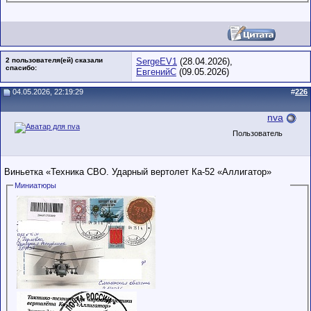
2 пользователя(ей) сказали
SergeEV1
(28.04.2026),
cпасибо:
ЕвгенийС
(09.05.2026)
04.05.2026, 22:19:29
#
226
nva
Пользователь
Виньетка «Техника СВО. Ударный вертолет Ка-52 «Аллигатор»
Миниатюры