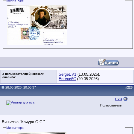
Миниатюры
2 пользователя(ей) сказали
SergeEV1
(13.05.2026),
cпасибо:
ЕвгенийС
(20.05.2026)
28.05.2026, 20:06:37
#
228
nva
Пользователь
Виньетка "Качура О.С."
Миниатюры