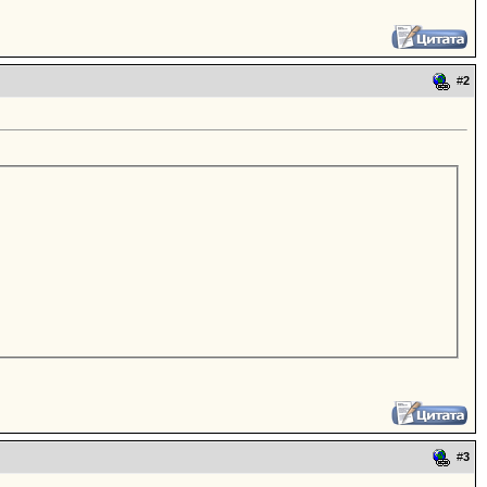
#
2
#
3