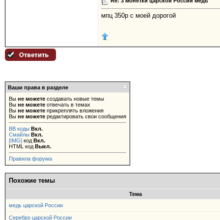
Re: 3 монетки царской России медь
мпц 350р с моей дорогой
Ваши права в разделе
Вы
не можете
создавать новые темы
Вы
не можете
отвечать в темах
Вы
не можете
прикреплять вложения
Вы
не можете
редактировать свои сообщения
BB коды
Вкл.
Смайлы
Вкл.
[IMG]
код
Вкл.
HTML код
Выкл.
Правила форума
Похожие темы
Тема
медь царской России
Серебро царской России