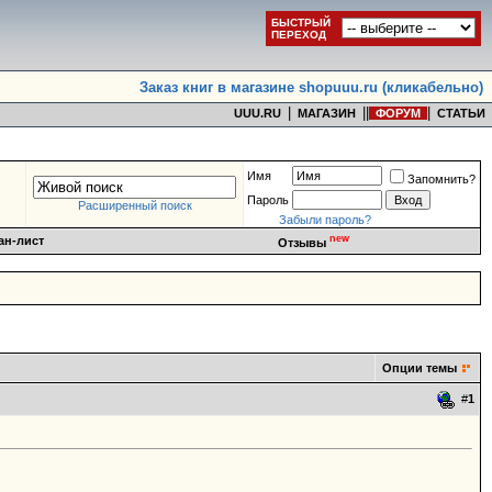
БЫСТРЫЙ
ПЕРЕХОД
Заказ книг в магазине shopuuu.ru (кликабельно)
|
|
|
|
UUU.RU
МАГАЗИН
ФОРУМ
СТАТЬИ
Имя
Запомнить?
Пароль
Расширенный поиск
Забыли пароль?
new
ан-лист
Отзывы
Опции темы
#
1