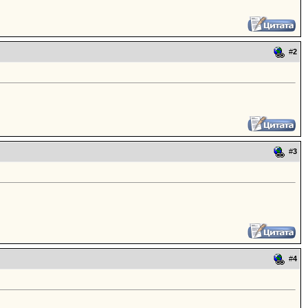
#
2
#
3
#
4