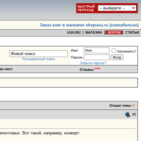
БЫСТРЫЙ
ПЕРЕХОД
Заказ книг в магазине shopuuu.ru (кликабельно)
|
|
|
|
UUU.RU
МАГАЗИН
ФОРУМ
СТАТЬИ
Имя
Запомнить?
Пароль
Расширенный поиск
Забыли пароль?
new
ан-лист
Отзывы
Опции темы
#
1
епочтовых. Вот такой, например, конверт: