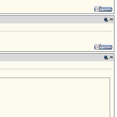
#
5
#
6