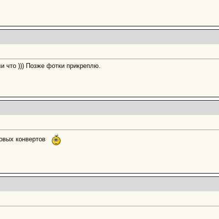
ли что ))) Позже фотки прикреплю.
товых конвертов