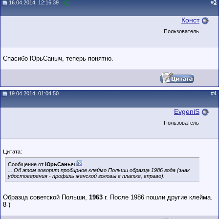
#
3
16.04.2014, 12:16:39
Конст
Пользователь
Спасибо ЮрьСаныч, теперь понятно.
19.04.2014, 01:04:50
#
4
EvgeniS
Пользователь
Цитата:
Сообщение от
ЮрьСаныч
... Об этом говорит пробирное клеймо Польши образца 1986 года (знак
удостоверения - профиль женской головы в платке, вправо).
Образца советской Польши,
1963
г. После 1986 пошли другие клейма.
8-)