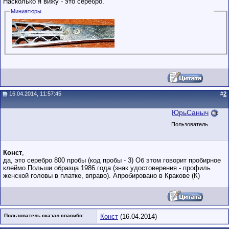
Насколько я вижу - это серебро.
Миниатюры
16.04.2014, 11:57:45
#
2
ЮрьСаныч
Пользователь
Конст
,
да, это серебро 800 пробы (код пробы - 3) Об этом говорит пробирное
клеймо Польши образца 1986 года (знак удостоверения - профиль
женской головы в платке, вправо). Апробировано в Кракове (К)
Пользователь сказал cпасибо:
Конст
(16.04.2014)