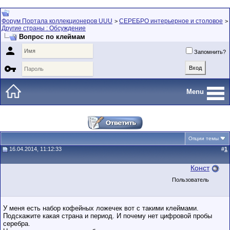
Форум Портала коллекционеров UUU
СЕРЕБРО интерьерное и столовое
>
>
Другие страны : Обсуждение
Вопрос по клеймам

Запомнить?

Menu
Опции темы
16.04.2014, 11:12:33
#
1
Конст
Пользователь
У меня есть набор кофейных ложечек вот с такими клеймами.
Подскажите какая страна и период. И почему нет цифровой пробы
серебра.