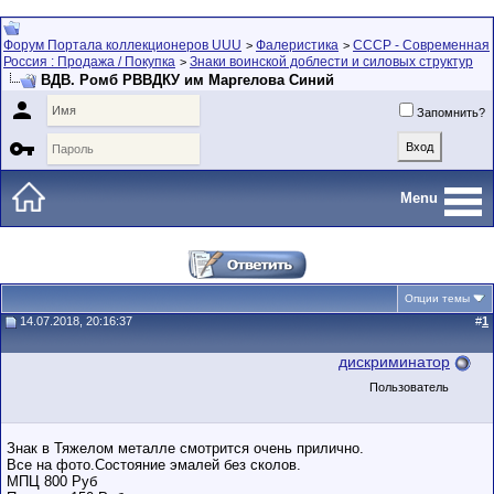
Форум Портала коллекционеров UUU
Фалеристика
СССР - Современная
>
>
Россия : Продажа / Покупка
Знаки воинской доблести и силовых структур
>
ВДВ. Ромб РВВДКУ им Маргелова Синий

Запомнить?

Menu
Опции темы
14.07.2018, 20:16:37
#
1
дискриминатор
Пользователь
Знак в Тяжелом металле смотрится очень прилично.
Все на фото.Состояние эмалей без сколов.
МПЦ 800 Руб