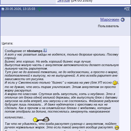
Sкупой
(24.05.2026)
#
77
20.05.2026, 13:15:03
Марочкин
Пользователь
Цитата:
Сообщение от
nbstamps
А вот у нас рогатые зайцы не водятся, только безрогие кролики. Посему
спрошу.
Бизнес это хорошо. Но ведь хороший бизнес еще лучше.
Выпустив малую часть с аннулятом автоматически делает остальную
львиную часть раритетом.
Тут уже не до военной тематики, не до недосвастики, а просто о марке,
подготовленной к выпуску, но не выпущенной. А это всегда раритет вне
зависимости от рисунка.
И если у Смелянского только "бизнес" и нажива на уме (для УП ессно
),
то не думаю, что весь тираж уничтожат. Этим аннулятом он просто
марку раскрутил.
А марка-то классная. Спутник ведь запустили, хоть и неудачно. Это в
отличие от блока одной вяликой державы, где выпустили блок с датами
запусков на года вперед, кои запуски и не состоялись. Фейковое радужное
будущее лишь показали... И даже надпечаток с крестами на них не
сделали. Как в прочем и на олимпийских блоках с мядалями, которые
потом отобрали за допинг, постеснялись зачеркнуть наворованное
количество...
Так что не удивлюсь, что когда раскупят сувенир с аннулятом, пойдет
ручеек нормальных марок. Это если такой аннулят вообще раскупят.