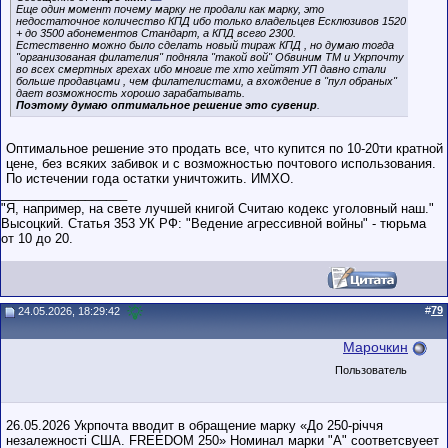
Еще один момент почему марку не продали как марку, это
недостаточное количество КПД ибо только владельцев Есклюзивов 1520
+ до 3500 абонементов Стандарт, а КПД всего 2300.
Естественно можно было сделать новый тираж КПД , но думаю тогда
"организованая филателия" подняла "такой вой" Обвиним ТМ и Укрпочту
во всех смертных грехах ибо многие те хто хейтят УП давно стали
больше продавцами , чем филателистами, а вхождение в "пул обраных"
дает возможность хорошо зарабатывать.
Поэтому думаю оптимальное решение это сувенир
.
Оптимальное решение это продать все, что купится по 10-20ти кратной
цене, без всяких забивок и с возможностью почтового использования.
По истечении года остатки уничтожить. ИМХО.
__________________
"Я, например, на свете лучшей книгой Считаю кодекс уголовный наш."
Высоцкий. Статья 353 УК РФ: "Ведение агрессивной войны" - тюрьма
от 10 до 20.
#
79
24.05.2026, 18:29:42
Марочкин
Пользователь
26.05.2026 Укрпочта вводит в обращение марку «До 250-річчя
незалежності США. FREEDOM 250» Номинал марки "А" соответсвуеет