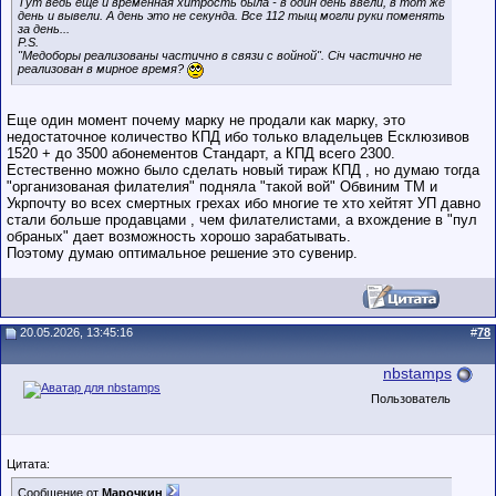
Тут ведь еще и временная хитрость была - в один день ввели, в тот же
день и вывели. А день это не секунда. Все 112 тыщ могли руки поменять
за день...
P.S.
"Медоборы реализованы частично в связи с войной". Сiч частично не
реализован в мирное время?
Еще один момент почему марку не продали как марку, это
недостаточное количество КПД ибо только владельцев Есклюзивов
1520 + до 3500 абонементов Стандарт, а КПД всего 2300.
Естественно можно было сделать новый тираж КПД , но думаю тогда
"организованая филателия" подняла "такой вой" Обвиним ТМ и
Укрпочту во всех смертных грехах ибо многие те хто хейтят УП давно
стали больше продавцами , чем филателистами, а вхождение в "пул
обраных" дает возможность хорошо зарабатывать.
Поэтому думаю оптимальное решение это сувенир.
20.05.2026, 13:45:16
#
78
nbstamps
Пользователь
Цитата:
Сообщение от
Марочкин