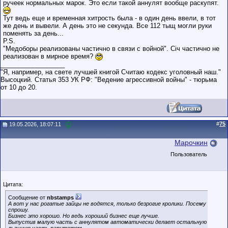
ручеек нормальных марок. Это если такой аннулят вообще раскупят.
Тут ведь еще и временная хитрость была - в один день ввели, в тот
же день и вывели. А день это не секунда. Все 112 тыщ могли руки
поменять за день...
P.S.
"Медоборы реализованы частично в связи с войной". Сiч частично не
реализован в мирное время?
__________________
"Я, например, на свете лучшей книгой Считаю кодекс уголовный наш."
Высоцкий. Статья 353 УК РФ: "Ведение агрессивной войны" - тюрьма
от 10 до 20.
#
75
19.05.2026, 18:07:11
Марочкин
Пользователь
Цитата:
Сообщение от
nbstamps
А вот у нас рогатые зайцы не водятся, только безрогие кролики. Посему
спрошу.
Бизнес это хорошо. Но ведь хороший бизнес еще лучше.
Выпустив малую часть с аннулятом автоматически делает остальную