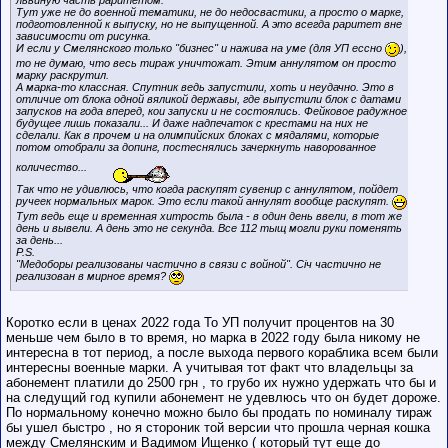
львиную часть раритетом.
Тут уже не до военной тематики, не до недосвастики, а просто о марке,
подготовленной к выпуску, но не выпущенной. А это всегда раритет вне
зависимости от рисунка.
И если у Смелянского только "бизнес" и нажива на уме (для УП ессно
),
то не думаю, что весь тираж уничтожат. Этим аннулятом он просто
марку раскрутил.
А марка-то классная. Спутник ведь запустили, хоть и неудачно. Это в
отличие от блока одной вяликой державы, где выпустили блок с датами
запусков на года вперед, кои запуски и не состоялись. Фейковое радужное
будущее лишь показали... И даже надпечаток с крестами на них не
сделали. Как в прочем и на олимпийских блоках с мядалями, которые
потом отобрали за допинг, постеснялись зачеркнуть наворованное
количество...
Так что не удивлюсь, что когда раскупят сувенир с аннулятом, пойдет
ручеек нормальных марок. Это если такой аннулят вообще раскупят.
Тут ведь еще и временная хитрость была - в один день ввели, в тот же
день и вывели. А день это не секунда. Все 112 тыщ могли руки поменять
за день...
P.S.
"Медоборы реализованы частично в связи с войной". Сiч частично не
реализован в мирное время?
Коротко если в ценах 2022 года То УП получит процентов на 30
меньше чем было в то время, но марка в 2022 году была никому не
интересна в тот период, а после выхода первого кораблика всем были
интересны военные марки. А учитывая тот факт что владельцы за
абонемент платили до 2500 грн , то грубо их нужно удержать что бы и
на следущий год купили абонемент не удевлюсь что он будет дороже.
По нормальному конечно можно было бы продать по номиналу тираж
бы ушел быстро , но я стороник той версии что прошла черная кошка
между Смелянским и Вадимом Ищенко ( который тут еще до