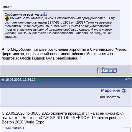
Цитата:
Сообщение от
rost_yalta
Вы или не понимаете, о чем я спрашиваю или придуриваетесь. Еще
раз, чем отличались марки 1977-81 и 1983 от 1982? Тоже не военной
тематики, но их выпустили, а 1982 нет. Приказ об их уничтожении
только в августе вышел. И умерьте свой пыл, юноша. А то и я могу
указать на Ваши умственные способности. Ответа, по-ходу, Вы не
знаете.
А по Медоборам читайте розяснения Укрпочты и Смелянского "Через
форс-мажор, спричинений повномасштабною війною, частина
поштових блоків і марок була реалізована. "
#
73
19.05.2026, 11:34:29
Марочкин
Пользователь
С 23.05.2026 по 30.05.2026 Укрпочта проводит сг на всемирной фил
выставке в Бостоне «ONE SPIRIT OF FREEDOM. Ukrainian post at
Boston 2026 World Expo»
Миниатюры