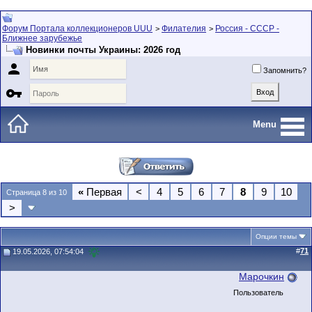
Форум Портала коллекционеров UUU
Филателия
Россия - СССР -
>
>
Ближнее зарубежье
Новинки почты Украины: 2026 год

Запомнить?

Menu
«
Первая
<
4
5
6
7
8
9
10
Страница 8 из 10
>
Опции темы
#
71
19.05.2026, 07:54:04
Марочкин
Пользователь