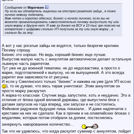
Сообщение от
Марочкин
Ну если вы обладатель лицензии на отстрел рогатого зайца , я тоже
ничего немогу поделать.
Вам четко и коротко обяснил, бизнес и ничего личного, если вы не
можете проанализировать самостоятельно почему выпустили ту или
иную марку а другую нет. Я вам за донат на ВСУ в 10 тыс грн поясню на
конкретике с цифрами сколько УП получила за ту или иную марку , а
сколько бы за эту .
А вот у нас рогатые зайцы не водятся, только безрогие кролики.
Посему спрошу.
Бизнес это хорошо. Но ведь хороший бизнес еще лучше.
Выпустив малую часть с аннулятом автоматически делает остальную
львиную часть раритетом.
Тут уже не до военной тематики, не до недосвастики, а просто о
марке, подготовленной к выпуску, но не выпущенной. А это всегда
раритет вне зависимости от рисунка.
И если у Смелянского только "бизнес" и нажива на уме (для УП ессно
), то не думаю, что весь тираж уничтожат. Этим аннулятом он
просто марку раскрутил.
А марка-то классная. Спутник ведь запустили, хоть и неудачно. Это в
отличие от блока одной вяликой державы, где выпустили блок с
датами запусков на года вперед, кои запуски и не состоялись.
Фейковое радужное будущее лишь показали... И даже надпечаток с
крестами на них не сделали. Как в прочем и на олимпийских блоках с
мядалями, которые потом отобрали за допинг, постеснялись
зачеркнуть наворованное количество...
Так что не удивлюсь, что когда раскупят сувенир с аннулятом, пойдет