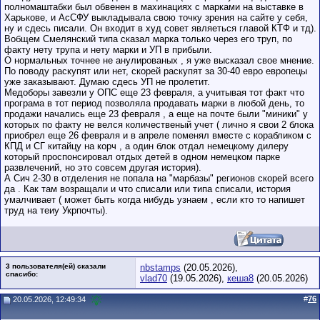
полномаштабки был обвенен в махинациях с марками на выставке в
Харькове, и АсСФУ выкладывала свою точку зрения на сайте у себя,
ну и сдесь писали. Он входит в худ совет являеться главой КТФ и тд).
Вобщем Смелянский типа сказал марка только через его труп, по
факту нету трупа и нету марки и УП в прибыли.
О нормальных точнее не анулированых , я уже высказал свое мнение.
По поводу раскупят или нет, скорей раскупят за 30-40 евро европецы
уже заказывают. Думаю сдесь УП не пролетит.
Медоборы завезли у ОПС еще 23 февраля, а учитывая тот факт что
програма в тот период позволяла продавать марки в любой день, то
продажи начались еще 23 февраля , а еще на почте были "миники" у
которых по факту не велся количественый учет ( лично я свои 2 блока
приобрел еще 26 февраля и в апреле поменял вместе с корабликом с
КПД и СГ китайцу на корч , а один блок отдал немецкому дилеру
который проспонсировал отдых детей в одном немецком парке
развлечений, но это совсем другая история).
А Сич 2-30 в отделения не попала на "марбазы" регионов скорей всего
да . Как там возращали и что списали или типа списали, история
умалчивает ( может быть когда нибудь узнаем , если кто то напишет
труд на теиу Укрпочты).
3 пользователя(ей) сказали
nbstamps
(20.05.2026),
cпасибо:
vlad70
(19.05.2026),
кеша8
(20.05.2026)
#
76
20.05.2026, 12:49:34