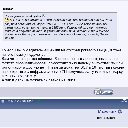
Цитата:
Сообщение от
rost_yalta
Вы или не понимаете, о чем я спрашиваю или придуриваетесь. Еще
раз, чем отличались марки 1977-81 и 1983 от 1982? Тоже не военной
тематики, но их выпустили, а 1982 нет. Приказ об их уничтожении
только в августе вышел. И умерьте свой пыл, юноша. А то и я могу
указать на Ваши умственные способности. Ответа, по-ходу, Вы не
знаете.
Ну если вы обладатель лицензии на отстрел рогатого зайца , я тоже
ничего немогу поделать.
Вам четко и коротко обяснил, бизнес и ничего личного, если вы не
можете проанализировать самостоятельно почему выпустили ту или
иную марку а другую нет. Я вам за донат на ВСУ в 10 тыс грн поясню
на конкретике с цифрами сколько УП получила за ту или иную марку ,
а сколько бы за эту .
А так и дальше можете сылаться на Вики.
#
72
19.05.2026, 08:18:22
Марочкин
Пользователь