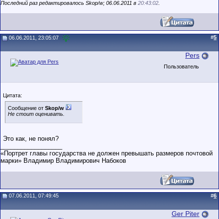
Последний раз редактировалось Skop/w; 06.06.2011 в
20:43:02
.
#
5
06.06.2011, 23:05:07
Pers
Пользователь
Цитата:
Сообщение от
Skop/w
Не стоит оценивать.
Это как, не понял?
__________________
«Портрет главы государства не должен превышать размеров почтовой
марки» Владимир Владимирович Набоков
07.06.2011, 07:49:45
#
6
Ger Piter