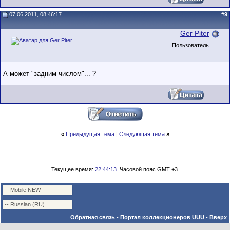
07.06.2011, 08:46:17
#
9
Ger Piter
Пользователь
А может "задним числом"... ?
«
Предыдущая тема
|
Следующая тема
»
Текущее время:
22:44:13
. Часовой пояс GMT +3.
Обратная связь
-
Портал коллекционеров UUU
-
Вверх