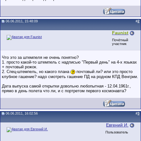
06.06.2011, 15:48:09
#
2
Faunist
Почётный
участник
Что это за штемпеля не очень понятно?
1. просто какой-то штемпель с надписью "Первый день" на 4-х языках
+ почтовый рожок.
2. Спец-штемпель, но какого плана
почтовый ли? или это просто
клубное гашение? надо смотреть гашение ПД на родном КПД Венгрии.
Дата выпуска самой открытки довольно любопытная - 12.04.1961г.,
прямо в день полета что ли, и с портретом первого космонавта?
06.06.2011, 16:02:56
#
3
Евгений И.
Пользователь