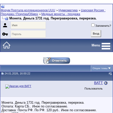
Форум Портала коллекционеров UUU
Нумизматика
Царская Россия :
>
>
Продажа / Покупка/Обмен
Медные монеты - продажа
>
Монета. Деньга 1731 год. Перегравировка, перерезка.

Запомнить?

Menu
Опции темы
24.01.2026, 16:00:22
#
1
BATT
Пользователь
Монета. Деньга 1731 год. Перегравировка, перерезка.
Оплата: Карта СБ.. Иное по согласованию.
Доставка: Почта РФ. По РФ. 120 руб.. Иное по согласованию.