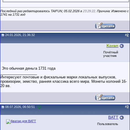
Последний раз редактировалось TAIFUN; 05.02.2026 в
23:29:22
. Причина: Изменено с
1741 на 1731 год
24.01.2026, 21:36:32
#
2
Koran
Почётный
участник
Это обычная деньга 1731 года
__________________
Интересуют почтовые и фискальные марки локальных выпусков,
провизории, земство, ранняя классика всего мира. Монеты колоний 16-
20 вв.
#
3
08.07.2026, 06:50:51
BATT
Пользователь