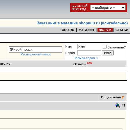
БЫСТРЫЙ
ПЕРЕХОД
Заказ книг в магазине shopuuu.ru (кликабельно)
|
|
|
|
UUU.RU
МАГАЗИН
ФОРУМ
СТАТЬИ
Имя
Запомнить?
Пароль
Расширенный поиск
Забыли пароль?
new
ан-лист
Отзывы
Опции темы
#
1