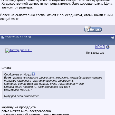
Художественной ценности не представляет. Зато хорошая рама. Цена
зависит от размера.
__________________
Вовсе не обязательно соглашаться с собеседником, чтобы найти с ним
общий язык
07.07.2010, 15:37:00
#
4
КРОЛ
Пользователь
Цитата:
Сообщение от
Hugz
Всем привет,уважаемые форумчане,помогите.пожалуйста распознать
название картины и примерно оценить стоимость.
Картина Густав Вольфф (Gustav Wolff) ,примерно 1874 год.
Справа внизу подпись G.Wolff ,год вроде как 1874
размер где-то 21х17
Буду рад,если поможете!
картину не продадите.
рама может быть востребована.
но нужен точный размер, чтобы покупатель