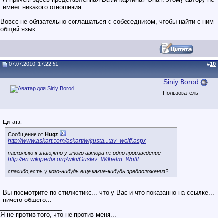
имеет никакого отношения.
__________________
Вовсе не обязательно соглашаться с собеседником, чтобы найти с ним
общий язык
07.07.2010, 17:22:51
#
10
Siniy Borod
Пользователь
Цитата:
Сообщение от
Hugz
http://www.askart.com/askart/w/gusta...tav_wolff.aspx
насколько я знаю,что у этого автора не одно произведение
http://en.wikipedia.org/wiki/Gustav_Wilhelm_Wolff
спасибо,есть у кого-нибудь еще какие-нибудь предположения?
Вы посмотрите по стилистике... что у Вас и что показанно на ссылке...
ничего общего...
__________________
Я не против того, что не против меня...