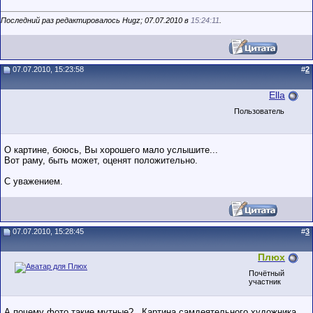
Последний раз редактировалось Hugz; 07.07.2010 в
15:24:11
.
07.07.2010, 15:23:58
#
2
Ella
Пользователь
О картине, боюсь, Вы хорошего мало услышите...
Вот раму, быть может, оценят положительно.
С уважением.
07.07.2010, 15:28:45
#
3
Плюх
Почётный
участник
А почему фото такие мутные?.. Картина самдеятельного художника.