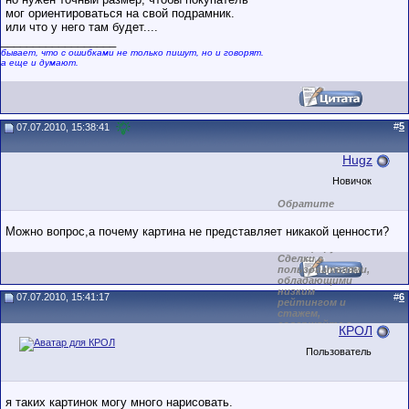
мог ориентироваться на свой подрамник.
или что у него там будет....
__________________
бывает, что с ошибками не только пишут, но и говорят.
а еще и думают.
#
5
07.07.2010, 15:38:41
Hugz
Новичок
Обратите
внимание на
маленький стаж
Можно вопрос,а почему картина не представляет никакой ценности?
пользователя на
этом форуме.
Сделки с
пользователями,
обладающими
низким
07.07.2010, 15:41:17
#
6
рейтингом и
стажем,
совершайте с
КРОЛ
осторожностью!
Пользователь
я таких картинок могу много нарисовать.