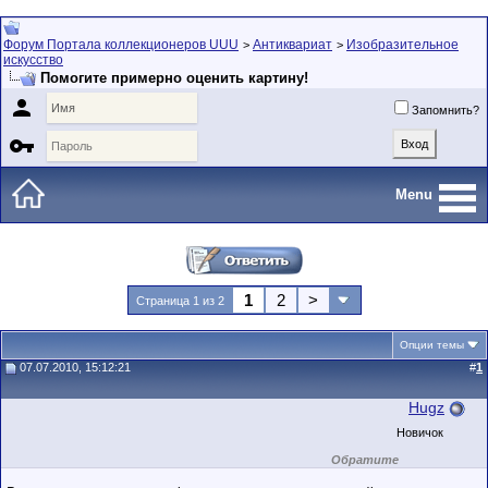
Форум Портала коллекционеров UUU
Антиквариат
Изобразительное
>
>
искусство
Помогите примерно оценить картину!

Запомнить?

Menu
1
2
>
Страница 1 из 2
Опции темы
07.07.2010, 15:12:21
#
1
Hugz
Новичок
Обратите
внимание на
маленький стаж