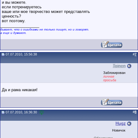
и вы можете.
если потренируетесь
ваше или мое творчество может представлять
ценность?
вот поэтому.
__________________
бывает, что с ошибками не только пишут, но и говорят.
а еще и думают.
07.07.2010, 15:56:38
#
7
Toinen
Заблокирован
личная
просьба
Да и рама никакая!
#
8
07.07.2010, 16:36:30
Hugz
Новичок