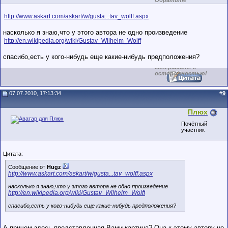
Обратите
внимание на
маленький стаж
http://www.askart.com/askart/w/gusta...tav_wolff.aspx
пользователя на
этом форуме.
Сделки с
насколько я знаю,что у этого автора не одно произведение
пользователями,
http://en.wikipedia.org/wiki/Gustav_Wilhelm_Wolff
обладающими
низким
рейтингом и
спасибо,есть у кого-нибудь еще какие-нибудь предположения?
стажем,
совершайте с
осторожностью!
07.07.2010, 17:13:34
#
9
Плюх
Почётный
участник
Цитата:
Сообщение от
Hugz
http://www.askart.com/askart/w/gusta...tav_wolff.aspx
насколько я знаю,что у этого автора не одно произведение
http://en.wikipedia.org/wiki/Gustav_Wilhelm_Wolff
спасибо,есть у кого-нибудь еще какие-нибудь предположения?
А причем здесь представленная Вами картина? Она к этому автору не