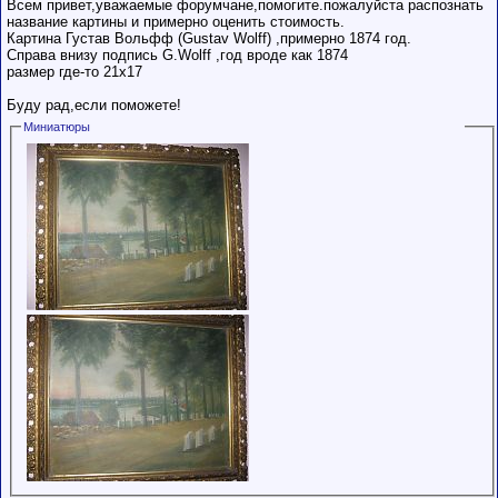
Всем привет,уважаемые форумчане,помогите.пожалуйста распознать
пользователя на
название картины и примерно оценить стоимость.
этом форуме.
Картина Густав Вольфф (Gustav Wolff) ,примерно 1874 год.
Сделки с
пользователями,
Справа внизу подпись G.Wolff ,год вроде как 1874
обладающими
размер где-то 21х17
низким
рейтингом и
Буду рад,если поможете!
стажем,
совершайте с
Миниатюры
осторожностью!