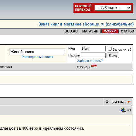
БЫСТРЫЙ
ПЕРЕХОД
Заказ книг в магазине shopuuu.ru (кликабельно)
|
|
|
|
UUU.RU
МАГАЗИН
ФОРУМ
СТАТЬИ
Имя
Запомнить?
Пароль
Расширенный поиск
Забыли пароль?
new
ан-лист
Отзывы
Опции темы
#
1
длагают за 400 евро в идеальном состоянии.