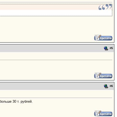
#
5
#
6
больше 30 т. рублей.