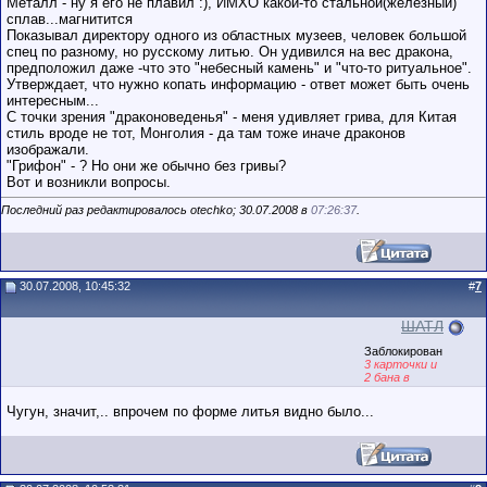
Металл - ну я его не плавил :), ИМХО какой-то стальной(железный)
сплав...магнитится
Показывал директору одного из областных музеев, человек большой
спец по разному, но русскому литью. Он удивился на вес дракона,
предположил даже -что это "небесный камень" и "что-то ритуальное".
Утверждает, что нужно копать информацию - ответ может быть очень
интересным...
С точки зрения "драконоведенья" - меня удивляет грива, для Китая
стиль вроде не тот, Монголия - да там тоже иначе драконов
изображали.
"Грифон" - ? Но они же обычно без гривы?
Вот и возникли вопросы.
Последний раз редактировалось otechko; 30.07.2008 в
07:26:37
.
30.07.2008, 10:45:32
#
7
ШАТЛ
Заблокирован
3 карточки и
2 бана в
послужном
списке
Чугун, значит,.. впрочем по форме литья видно было...