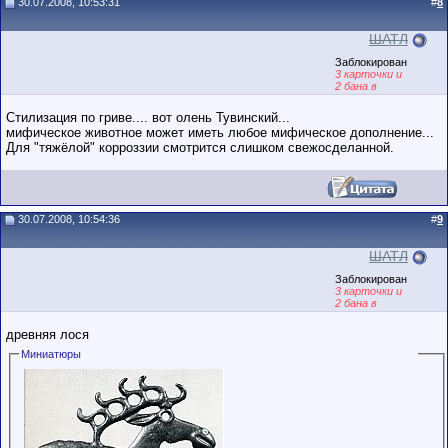
30.07.2008, 10:53:31
#
8
ШАТЛ
Заблокирован
3 карточки и
2 бана в
послужном
списке
Стилизация по гриве.... вот олень Тувинский...
мифическое животное может иметь любое мифическое дополнение...
Для "тяжёлой" корроззии смотрится слишком свежосделанной.
30.07.2008, 10:54:36
#
9
ШАТЛ
Заблокирован
3 карточки и
2 бана в
послужном
списке
древняя лося
Миниатюры