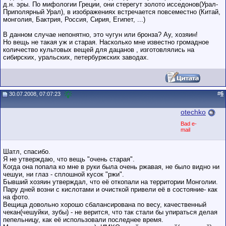
д.н. эры. По мифологии Греции, они стерегут золото исседонов(Урал-
Приполярный Урал), в изображениях встречается повсеместно (Китай,
монголия, Бактрия, Россия, Сирия, Египет, ...)
В данном случае непонятно, это чугун или бронза? Ау, хозяин!
Но вещь не такая уж и старая. Насколько мне известно громадное
количество культовых вещей для дацанов , изготовлялись на
сибирских, уральских, петербуржских заводах.
#
6
30.07.2008, 07:07:23
otechko
Bad e-
mail
Шатл, спасибо.
Я не утверждаю, что вещь "очень старая".
Когда она попала ко мне в руки была очень ржавая, не было видно ни
чешуи, ни глаз - сплошной кусок "ржи".
Бывший хозяин утверждал, что её откопали на территории Монголии.
Пару дней возни с кислотами и очисткой привели её в состояние- как
на фото.
Вещица довольно хорошо сбалансирована по весу, качественный
чекан(чешуйки, зубы) - не верится, что так стали бы упираться делая
пепельницу, как её использовали последнее время.