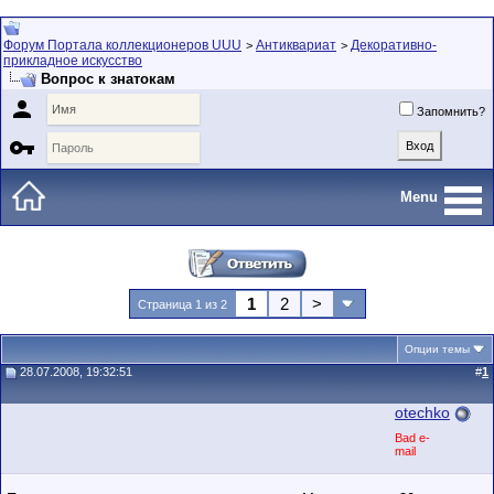
Форум Портала коллекционеров UUU
Антиквариат
Декоративно-
>
>
прикладное искусство
Вопрос к знатокам

Запомнить?

Menu
1
2
>
Страница 1 из 2
Опции темы
28.07.2008, 19:32:51
#
1
otechko
Bad e-
mail