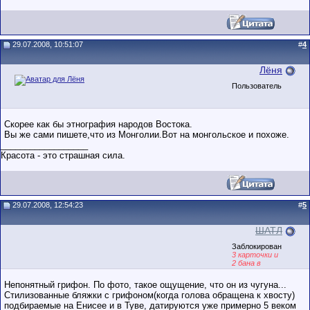
29.07.2008, 10:51:07
#
4
Лёня
Пользователь
Скорее как бы этнография народов Востока.
Вы же сами пишете,что из Монголии.Вот на монгольское и похоже.
__________________
Красота - это страшная сила.
29.07.2008, 12:54:23
#
5
ШАТЛ
Заблокирован
3 карточки и
2 бана в
послужном
списке
Непонятный грифон. По фото, такое ощущение, что он из чугуна...
Стилизованные бляжки с грифоном(когда голова обращена к хвосту)
подбираемые на Енисее и в Туве, датируются уже примерно 5 веком