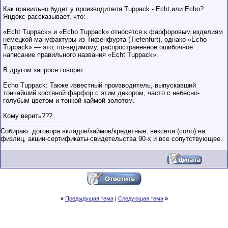
Как правильно будет у производителя Tuppack - Echt или Echo?
Яндекс рассказывает, что:
«Echt Tuppack» и «Echo Tuppack» относятся к фарфоровым изделиям
немецкой мануфактуры из Тифенфурта (Tiefenfurt), однако «Echo
Tuppack» — это, по-видимому, распространенное ошибочное
написание правильного названия «Echt Tuppack».
В другом запросе говорит:
Echo Tuppack: Также известный производитель, выпускавший
тончайший костяной фарфор с этим декором, часто с небесно-
голубым цветом и тонкой каймой золотом.
Кому верить???
__________________
Собираю: договора вкладов/займов/кредитные, векселя (соло) на
физлиц, акции-сертификаты-свидетельства 90-х и все сопутствующее.
«
Предыдущая тема
|
Следующая тема
»