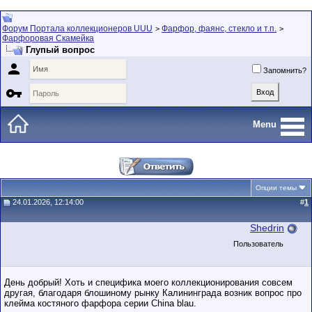
Форум Портала коллекционеров UUU
Фарфор, фаянс, стекло и т.п.
>
>
Фарфоровая Скамейка
Глупый вопрос

Запомнить?

Menu
Опции темы
24.01.2026, 12:14:00
#
1
Shedrin
Пользователь
День добрый! Хоть и специфика моего коллекционирования совсем
другая, благодаря блошиному рынку Калининграда возник вопрос про
клейма костяного фарфора серии China blau.