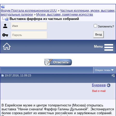
Форум Портала коллекционеров UUU
Частные коллекции, музеи, выставки,
>
виртуальные галереи
Музеи, выставки, памятники искусства
>
Выставка фарфора из частных собраний

Запомнить?

Menu
Опции темы
19.07.2016, 11:09:23
#
1
Букреев
Bad e-mail
В Еврейском музее и центре толерантности (Москва) открылась
выставка "Начни сначала! Фарфор Галины Дулькиной". Экспонируется
более сорока работ из известных российских и зарубежных собраний.