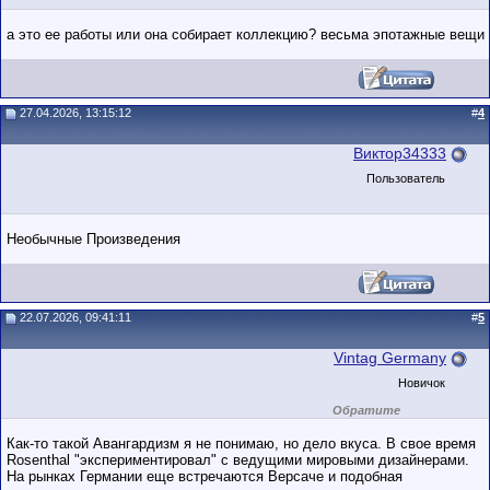
а это ее работы или она собирает коллекцию? весьма эпотажные вещи
27.04.2026, 13:15:12
#
4
Виктор34333
Пользователь
Необычные Произведения
22.07.2026, 09:41:11
#
5
Vintag Germany
Новичок
Обратите
внимание на
маленький стаж
Как-то такой Авангардизм я не понимаю, но дело вкуса. В свое время
пользователя на
Rosenthal "экспериментировал" с ведущими мировыми дизайнерами.
этом форуме.
На рынках Германии еще встречаются Версаче и подобная
Сделки с
пользователями,