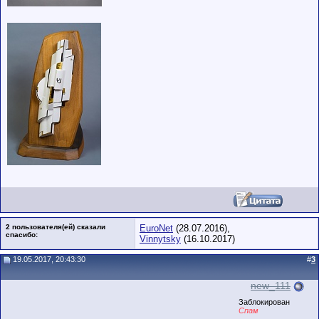
2 пользователя(ей) сказали
EuroNet
(28.07.2016),
cпасибо:
Vinnytsky
(16.10.2017)
19.05.2017, 20:43:30
#
3
new_111
Заблокирован
Спам