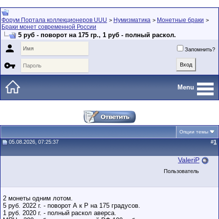
Форум Портала коллекционеров UUU
Нумизматика
Монетные браки
>
>
>
Браки монет современной России
5 руб - поворот на 175 гр., 1 руб - полный раскол.

Запомнить?

Menu
Опции темы
05.08.2026, 07:25:37
#
1
ValeriP
Пользователь
2 монеты одним лотом.
5 руб. 2022 г. - поворот А к Р на 175 градусов.
1 руб. 2020 г. - полный раскол аверса.