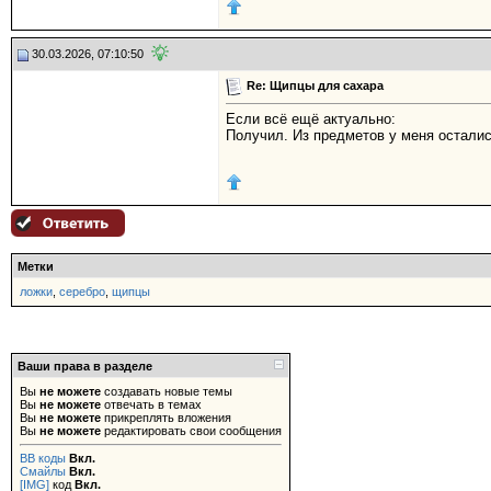
30.03.2026, 07:10:50
Re: Щипцы для сахара
Если всё ещё актуально:
Получил. Из предметов у меня осталис
Метки
ложки
,
серебро
,
щипцы
Ваши права в разделе
Вы
не можете
создавать новые темы
Вы
не можете
отвечать в темах
Вы
не можете
прикреплять вложения
Вы
не можете
редактировать свои сообщения
BB коды
Вкл.
Смайлы
Вкл.
[IMG]
код
Вкл.