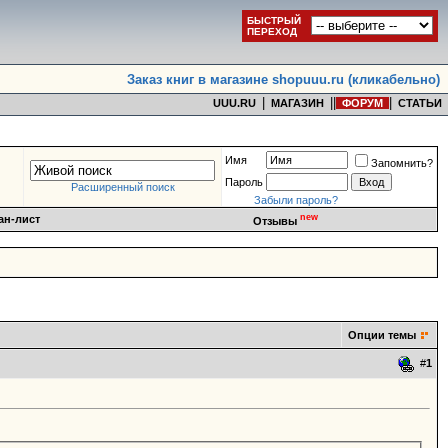
БЫСТРЫЙ
ПЕРЕХОД
Заказ книг в магазине shopuuu.ru (кликабельно)
|
|
|
|
UUU.RU
МАГАЗИН
ФОРУМ
СТАТЬИ
Имя
Запомнить?
Пароль
Расширенный поиск
Забыли пароль?
new
ан-лист
Отзывы
Опции темы
#
1