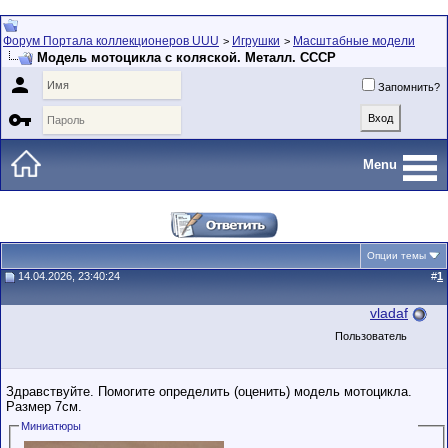
Форум Портала коллекционеров UUU
Игрушки
Масштабные модели
>
>
Модель мотоцикла с коляской. Металл. СССР

Запомнить?

Menu
Опции темы
14.04.2026, 23:40:24
#
1
vladaf
Пользователь
Здравствуйте. Помогите определить (оценить) модель мотоцикла.
Размер 7см.
Миниатюры