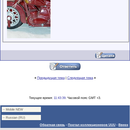
«
Предыдущая тема
|
Следующая тема
»
Текущее время:
11:43:39
. Часовой пояс GMT +3.
Обратная связь
-
Портал коллекционеров UUU
-
Вверх